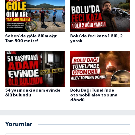
Seben’de göle ölüm ağı:
Bolu’da feci kaza 1 ölü, 2
Tam 500 metre!
yaralı
54 yaşındaki adam evinde
Bolu Dağı Tüneli’nde
ölü bulundu
otomobil alev topuna
döndü
Yorumlar