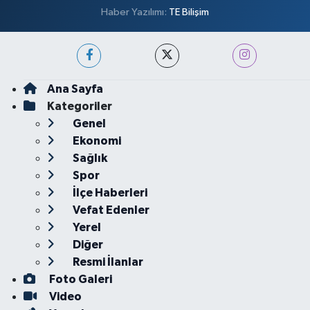
Haber Yazılımı:
TE Bilişim
Ana Sayfa
Kategoriler
Genel
Ekonomi
Sağlık
Spor
İlçe Haberleri
Vefat Edenler
Yerel
Diğer
Resmi İlanlar
Foto Galeri
Video