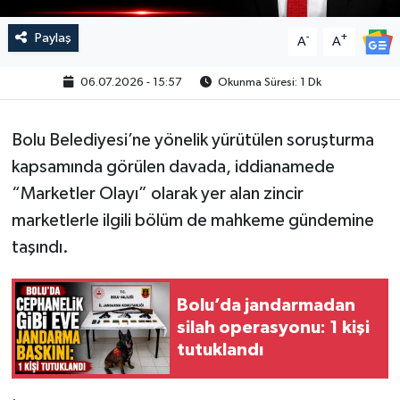
Paylaş
-
+
A
A
06.07.2026 - 15:57
Okunma Süresi: 1 Dk
Bolu Belediyesi’ne yönelik yürütülen soruşturma
kapsamında görülen davada, iddianamede
“Marketler Olayı” olarak yer alan zincir
marketlerle ilgili bölüm de mahkeme gündemine
taşındı.
Bolu’da jandarmadan
silah operasyonu: 1 kişi
tutuklandı