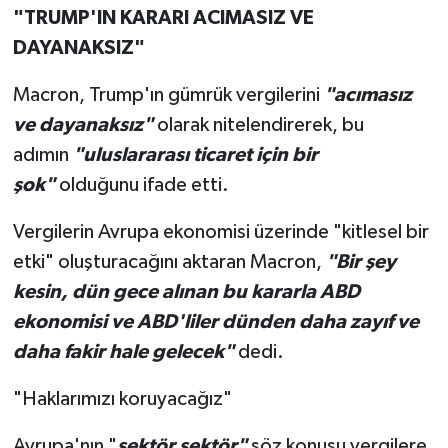
"TRUMP'IN KARARI ACIMASIZ VE
DAYANAKSIZ"
Macron, Trump'ın gümrük vergilerini
"acımasız
ve dayanaksız"
olarak nitelendirerek, bu
adımın
"uluslararası ticaret için bir
şok"
olduğunu ifade etti.
Vergilerin Avrupa ekonomisi üzerinde "kitlesel bir
etki" oluşturacağını aktaran Macron,
"Bir şey
kesin, dün gece alınan bu kararla ABD
ekonomisi ve ABD'liler dünden daha zayıf ve
daha fakir hale gelecek"
dedi.
"Haklarımızı koruyacağız"
Avrupa'nın "
sektör sektör"
söz konusu vergilere