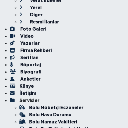
Vefat Edenler
Yerel
Diğer
Resmi İlanlar
Foto Galeri
Video
Yazarlar
Firma Rehberi
Seri İlan
Röportaj
Biyografi
Anketler
Künye
İletişim
Servisler
Bolu Nöbetçi Eczaneler
Bolu Hava Durumu
Bolu Namaz Vakitleri