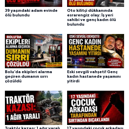
39 yaşındaki adam evinde
Oto kilitçi dükkanında
ölü bulundu
esrarengiz olay: İş yeri
sahibi ve genç kadın ölü
bulundu
Bolu’da ekipleri alarma
Eski sevgili vahşeti! Genç
geçiren dumanın sırrı
kadın hastanede yaşamını
çözüldü
yitirdi
Traktör kazası: 1 ağır yaralı
17 yaşındaki çocuk arkadaşı