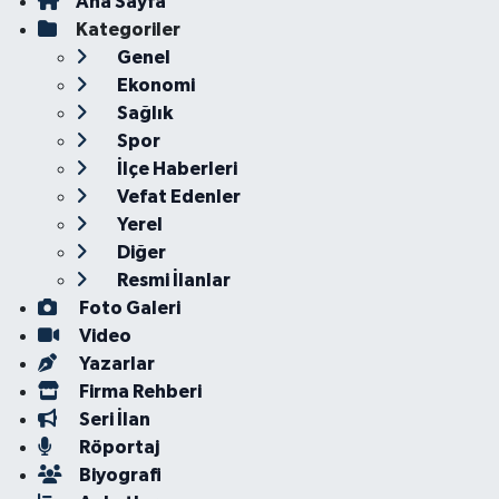
Ana Sayfa
Kategoriler
Genel
Ekonomi
Sağlık
Spor
İlçe Haberleri
Vefat Edenler
Yerel
Diğer
Resmi İlanlar
Foto Galeri
Video
Yazarlar
Firma Rehberi
Seri İlan
Röportaj
Biyografi