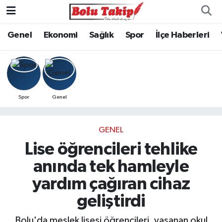
Genel
Ekonomi
Sağlık
Spor
İlçe Haberleri
Spor
Genel
GENEL
Lise öğrencileri tehlike
anında tek hamleyle
yardım çağıran cihaz
geliştirdi
Bolu'da meslek lisesi öğrencileri, yaşanan okul