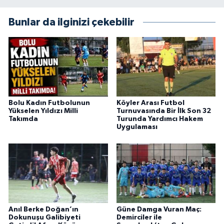
Bunlar da ilginizi çekebilir
Bolu Kadın Futbolunun
Köyler Arası Futbol
Yükselen Yıldızı Milli
Turnuvasında Bir İlk Son 32
Takımda
Turunda Yardımcı Hakem
Uygulaması
Anıl Berke Doğan’ın
Güne Damga Vuran Maç:
Dokunuşu Galibiyeti
Demirciler ile