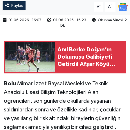
Paylaş
-
+
A
A
01.06.2026 - 16:07
01.06.2026 - 16:23
Okunma Süresi: 2
Dk
Anıl Berke Doğan’ın
Dokunuşu Galibiyeti
Getirdi! Afşar Köyü
Musluklar’ı 3-1 Mağlup
Etti
Bolu
Mimar İzzet Baysal Mesleki ve Teknik
Anadolu Lisesi Bilişim Teknolojileri Alanı
öğrencileri, son günlerde okullarda yaşanan
saldırılardan sonra ve özellikle kadınlar, çocuklar
ve yaşlılar gibi risk altındaki bireylerin güvenliğini
sağlamak amacıyla yenilikçi bir cihaz geliştirdi.