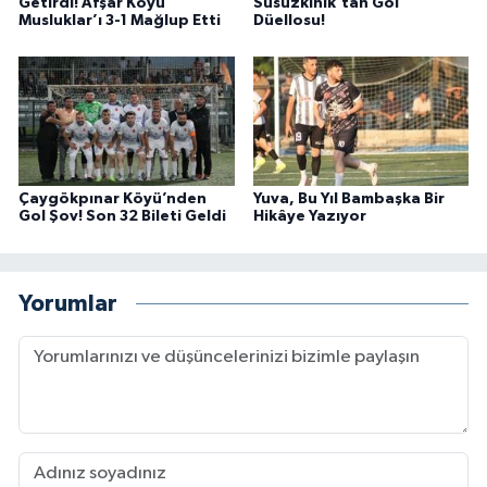
Getirdi! Afşar Köyü
Susuzkınık’tan Gol
Musluklar’ı 3-1 Mağlup Etti
Düellosu!
Çaygökpınar Köyü’nden
Yuva, Bu Yıl Bambaşka Bir
Gol Şov! Son 32 Bileti Geldi
Hikâye Yazıyor
Yorumlar