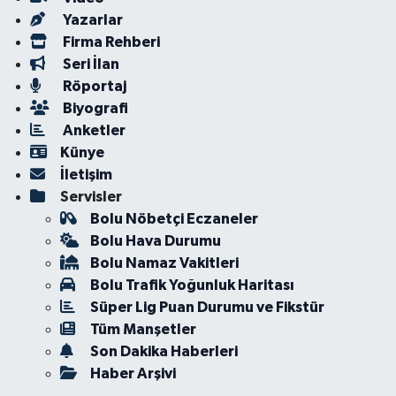
Yazarlar
Firma Rehberi
Seri İlan
Röportaj
Biyografi
Anketler
Künye
İletişim
Servisler
Bolu Nöbetçi Eczaneler
Bolu Hava Durumu
Bolu Namaz Vakitleri
Bolu Trafik Yoğunluk Haritası
Süper Lig Puan Durumu ve Fikstür
Tüm Manşetler
Son Dakika Haberleri
Haber Arşivi