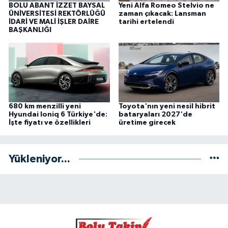
BOLU ABANT İZZET BAYSAL
Yeni Alfa Romeo Stelvio ne
ÜNİVERSİTESİ REKTÖRLÜĞÜ
zaman çıkacak: Lansman
İDARİ VE MALİ İŞLER DAİRE
tarihi ertelendi
BAŞKANLIĞI
680 km menzilli yeni
Toyota'nın yeni nesil hibrit
Hyundai Ioniq 6 Türkiye'de:
bataryaları 2027'de
İşte fiyatı ve özellikleri
üretime girecek
Yükleniyor...