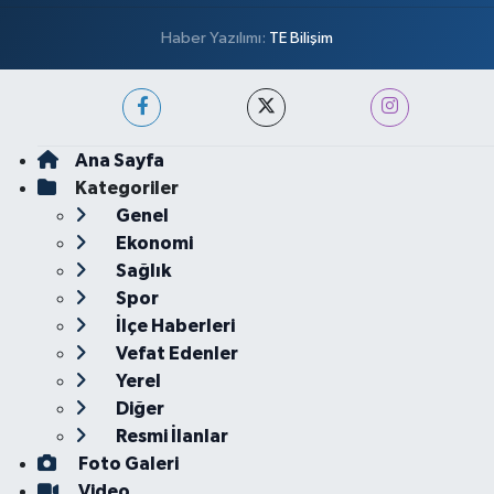
Haber Yazılımı:
TE Bilişim
Ana Sayfa
Kategoriler
Genel
Ekonomi
Sağlık
Spor
İlçe Haberleri
Vefat Edenler
Yerel
Diğer
Resmi İlanlar
Foto Galeri
Video