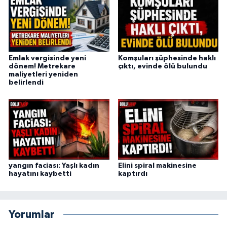
Emlak vergisinde yeni
Komşuları şüphesinde haklı
dönem! Metrekare
çıktı, evinde ölü bulundu
maliyetleri yeniden
belirlendi
yangın faciası: Yaşlı kadın
Elini spiral makinesine
hayatını kaybetti
kaptırdı
Yorumlar