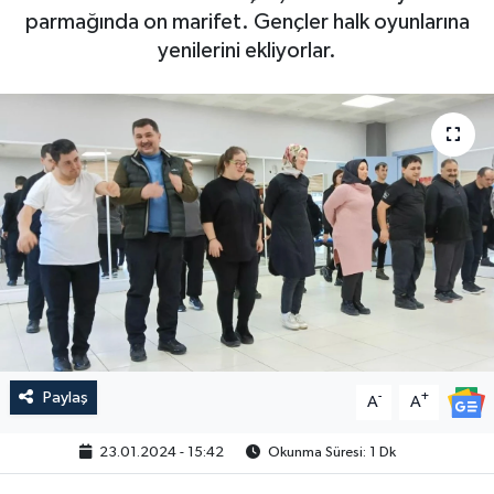
parmağında on marifet. Gençler halk oyunlarına
yenilerini ekliyorlar.
Paylaş
-
+
A
A
23.01.2024 - 15:42
Okunma Süresi: 1 Dk