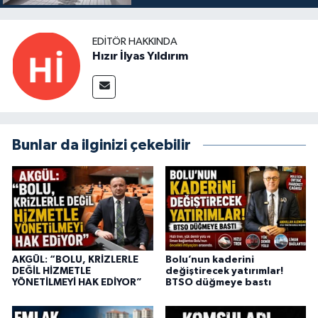
EDITÖR HAKKINDA
Hızır İlyas Yıldırım
Bunlar da ilginizi çekebilir
AKGÜL: “BOLU, KRİZLERLE
Bolu’nun kaderini
DEĞİL HİZMETLE
değiştirecek yatırımlar!
YÖNETİLMEYİ HAK EDİYOR”
BTSO düğmeye bastı