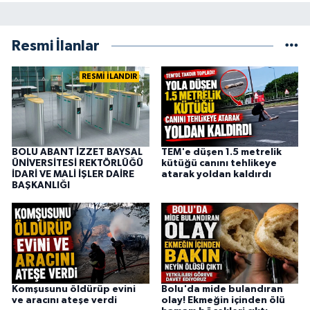
Resmi İlanlar
RESMİ İLANDIR
BOLU ABANT İZZET BAYSAL
TEM'e düşen 1.5 metrelik
ÜNİVERSİTESİ REKTÖRLÜĞÜ
kütüğü canını tehlikeye
İDARİ VE MALİ İŞLER DAİRE
atarak yoldan kaldırdı
BAŞKANLIĞI
Komşusunu öldürüp evini
Bolu'da mide bulandıran
ve aracını ateşe verdi
olay! Ekmeğin içinden ölü