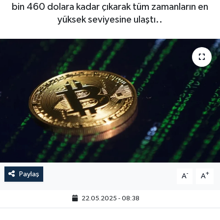
bin 460 dolara kadar çıkarak tüm zamanların en
yüksek seviyesine ulaştı..
Paylaş
-
+
A
A
22.05.2025 - 08:38