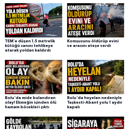
TEM'e düşen 1.5 metrelik
Komşusunu öldürüp evini
kütüğü canını tehlikeye
ve aracını ateşe verdi
atarak yoldan kaldırdı
Bolu'da mide bulandıran
Bolu'da heyelan nedeniyle
olay! Ekmeğin içinden ölü
Taşkesti-Abant yolu 1 aydır
hamam böcekleri çıktı
kapalı