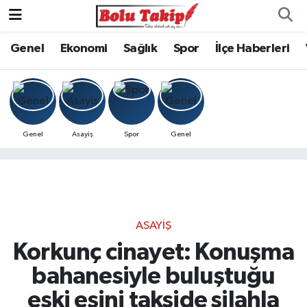
Genel
Ekonomi
Sağlık
Spor
İlçe Haberleri
Genel
Asayiş
Spor
Genel
ASAYIŞ
Korkunç cinayet: Konuşma
bahanesiyle buluştuğu
eski eşini takside silahla