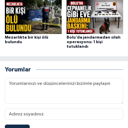
Mezarlıkta bir kişi ölü
Bolu’da jandarmadan silah
bulundu
operasyonu: 1 kişi
tutuklandı
Yorumlar