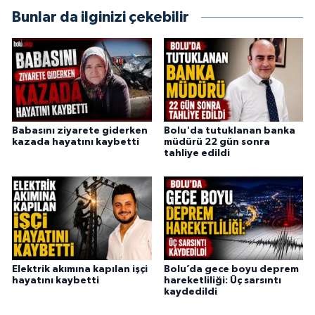
Bunlar da ilginizi çekebilir
Babasını ziyarete giderken
Bolu'da tutuklanan banka
kazada hayatını kaybetti
müdürü 22 gün sonra
tahliye edildi
Elektrik akımına kapılan işçi
Bolu’da gece boyu deprem
hayatını kaybetti
hareketliliği: Üç sarsıntı
kaydedildi