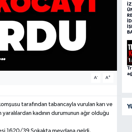
İ
Ü
R
İD
İŞ
B
Tr
ağ
-
+
A
A
ı komşusu tarafından tabancayla vurulan karı ve
Y
n yaralılardan kadının durumunun ağır olduğu
lesi 1620/39 Sokakta meydana geldi.