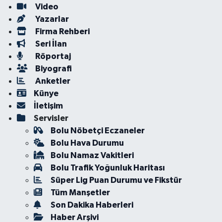
Video
Yazarlar
Firma Rehberi
Seri İlan
Röportaj
Biyografi
Anketler
Künye
İletişim
Servisler
Bolu Nöbetçi Eczaneler
Bolu Hava Durumu
Bolu Namaz Vakitleri
Bolu Trafik Yoğunluk Haritası
Süper Lig Puan Durumu ve Fikstür
Tüm Manşetler
Son Dakika Haberleri
Haber Arşivi