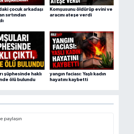
daki çocuk arkadaşı
Komşusunu öldürüp evini ve
an sırtından
aracını ateşe verdi
dı
ı şüphesinde haklı
yangın faciası: Yaşlı kadın
vinde ölü bulundu
hayatını kaybetti