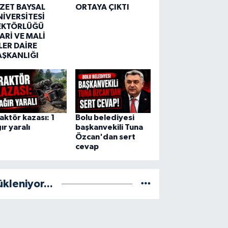
ZZET BAYSAL
ORTAYA ÇIKTI
NİVERSİTESİ
EKTÖRLÜĞÜ
ARİ VE MALİ
LER DAİRE
AŞKANLIĞI
aktör kazası: 1
Bolu belediyesi
ır yaralı
başkanvekili Tuna
Özcan'dan sert
cevap
ükleniyor...