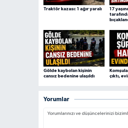
Traktör kazası: 1 ağır yaralı
17 yaşın
tarafınd
bıçaklan
Gölde kaybolan kişinin
Komşular
cansız bedenine ulaşıldı
çıktı, e
Yorumlar