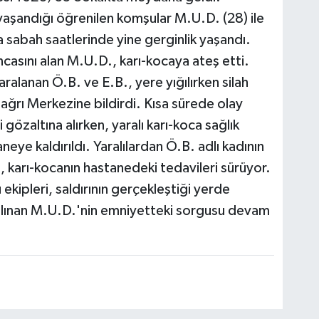
yaşandığı öğrenilen komşular M.U.D. (28) ile
a sabah saatlerinde yine gerginlik yaşandı.
asını alan M.U.D., karı-kocaya ateş etti.
alanan Ö.B. ve E.B., yere yığılırken silah
ağrı Merkezine bildirdi. Kısa sürede olay
 gözaltına alırken, yaralı karı-koca sağlık
eye kaldırıldı. Yaralılardan Ö.B. adlı kadının
 karı-kocanın hastanedeki tedavileri sürüyor.
kipleri, saldırının gerçekleştiği yerde
alınan M.U.D.'nin emniyetteki sorgusu devam