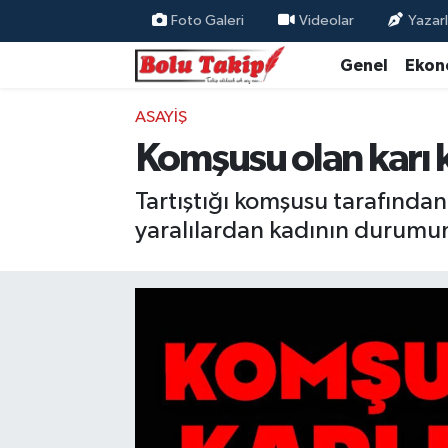
Foto Galeri
Videolar
Yazarl
Genel
Ekon
ASAYIŞ
Komşusu olan karı 
Tartıştığı komşusu tarafından
yaralılardan kadının durumun