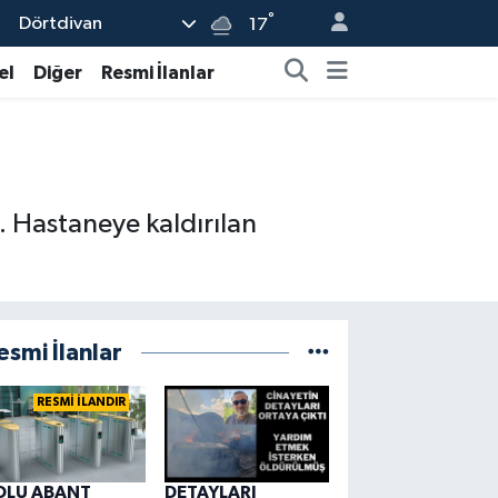
°
Dörtdivan
17
el
Diğer
Resmi İlanlar
. Hastaneye kaldırılan
esmi İlanlar
RESMİ İLANDIR
OLU ABANT
DETAYLARI