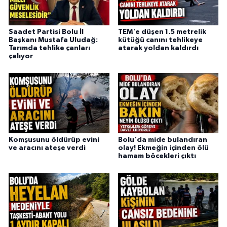
Saadet Partisi Bolu İl
TEM'e düşen 1.5 metrelik
Başkanı Mustafa Uludağ:
kütüğü canını tehlikeye
Tarımda tehlike çanları
atarak yoldan kaldırdı
çalıyor
Komşusunu öldürüp evini
Bolu'da mide bulandıran
ve aracını ateşe verdi
olay! Ekmeğin içinden ölü
hamam böcekleri çıktı