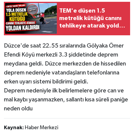
TEM'e düşen 1.5
metrelik kütüğü canını
tehlikeye atarak yoldan
kaldırdı
Düzce'de saat 22.55 sıralarında Gölyaka Ömer
Efendi Köyü merkezli 3.3 şiddetinde deprem
meydana geldi. Düzce merkezden de hissedilen
deprem nedeniyle vatandaşların telefonlarına
erken uyarı sistemi bildirimi geldi.
Deprem nedeniyle ilk belirlemelere göre can ve
mal kaybı yaşanmazken, sallantı kısa süreli paniğe
neden oldu
Kaynak:
Haber Merkezi