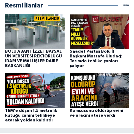
Resmi İlanlar
RESMİ İLANDIR
BOLU ABANT İZZET BAYSAL
Saadet Partisi Bolu İl
ÜNİVERSİTESİ REKTÖRLÜĞÜ
Başkanı Mustafa Uludağ:
İDARİ VE MALİ İŞLER DAİRE
Tarımda tehlike çanları
BAŞKANLIĞI
çalıyor
TEM'e düşen 1.5 metrelik
Komşusunu öldürüp evini
kütüğü canını tehlikeye
ve aracını ateşe verdi
atarak yoldan kaldırdı