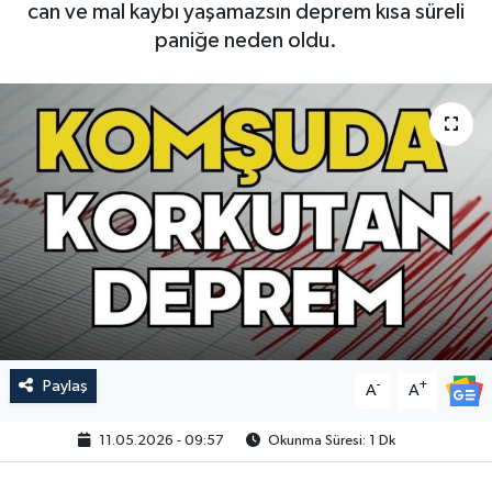
can ve mal kaybı yaşamazsın deprem kısa süreli
paniğe neden oldu.
Paylaş
-
+
A
A
11.05.2026 - 09:57
Okunma Süresi: 1 Dk