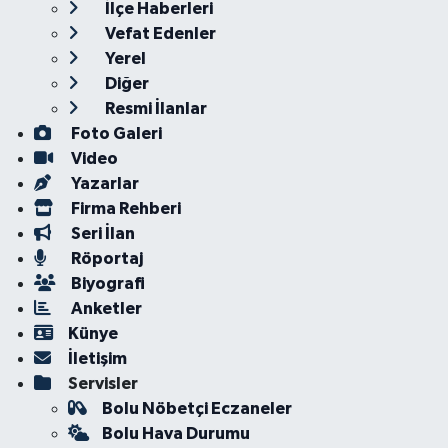
İlçe Haberleri
Vefat Edenler
Yerel
Diğer
Resmi İlanlar
Foto Galeri
Video
Yazarlar
Firma Rehberi
Seri İlan
Röportaj
Biyografi
Anketler
Künye
İletişim
Servisler
Bolu Nöbetçi Eczaneler
Bolu Hava Durumu