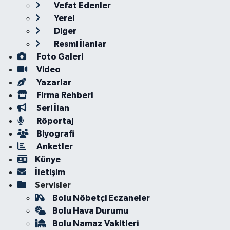
Vefat Edenler
Yerel
Diğer
Resmi İlanlar
Foto Galeri
Video
Yazarlar
Firma Rehberi
Seri İlan
Röportaj
Biyografi
Anketler
Künye
İletişim
Servisler
Bolu Nöbetçi Eczaneler
Bolu Hava Durumu
Bolu Namaz Vakitleri