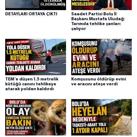
DETAYLARI ORTAYA ÇIKTI
Saadet Partisi Bolu İl
Başkanı Mustafa Uludağ:
Tarımda tehlike çanları
çalıyor
TEM'e düşen 1.5 metrelik
Komşusunu öldürüp evini
kütüğü canını tehlikeye
ve aracını ateşe verdi
atarak yoldan kaldırdı