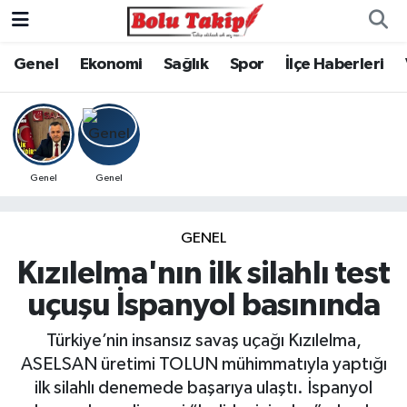
Genel
Ekonomi
Sağlık
Spor
İlçe Haberleri
Genel
Genel
GENEL
Kızılelma'nın ilk silahlı test
uçuşu İspanyol basınında
Türkiye’nin insansız savaş uçağı Kızılelma,
ASELSAN üretimi TOLUN mühimmatıyla yaptığı
ilk silahlı denemede başarıya ulaştı. İspanyol