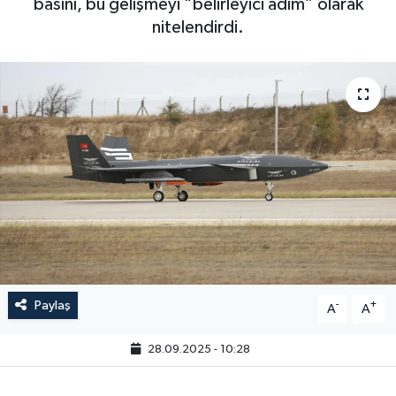
basını, bu gelişmeyi “belirleyici adım” olarak
nitelendirdi.
Paylaş
-
+
A
A
28.09.2025 - 10:28