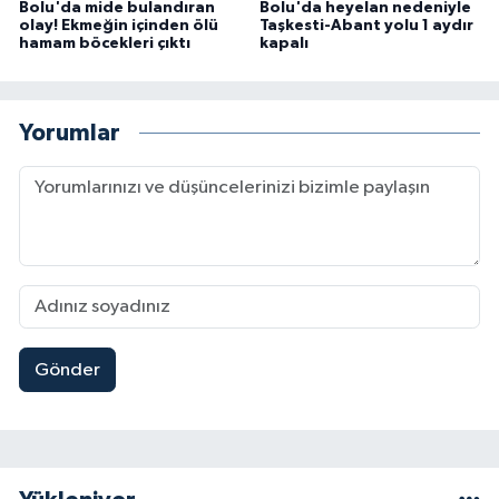
Bolu'da mide bulandıran
Bolu'da heyelan nedeniyle
olay! Ekmeğin içinden ölü
Taşkesti-Abant yolu 1 aydır
hamam böcekleri çıktı
kapalı
Yorumlar
Gönder