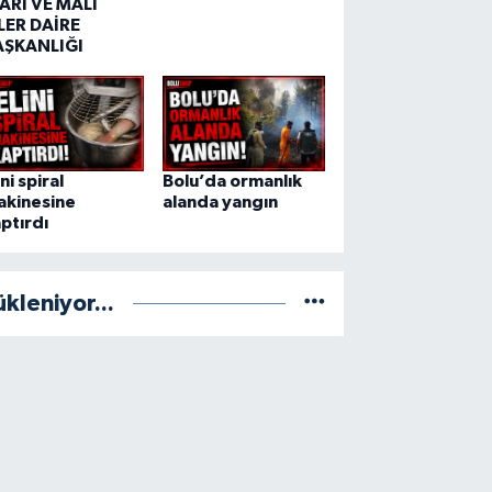
ARİ VE MALİ
LER DAİRE
AŞKANLIĞI
ini spiral
Bolu’da ormanlık
akinesine
alanda yangın
ptırdı
ükleniyor...