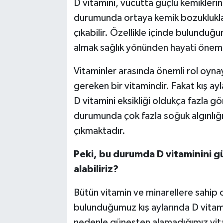
D vitamini, vücutta güçlü kemiklerin 
durumunda ortaya kemik bozuklukları
çıkabilir. Özellikle içinde bulunduğu
almak sağlık yönünden hayati önem 
Vitaminler arasında önemli rol oyna
gereken bir vitamindir. Fakat kış ay
D vitamini eksikliği oldukça fazla g
durumunda çok fazla soğuk algınlığı,
çıkmaktadır.
Peki, bu durumda D vitaminini g
alabiliriz?
Bütün vitamin ve minarellere sahip o
bulunduğumuz kış aylarında D vitam
nedenle güneşten alamadığımız vita