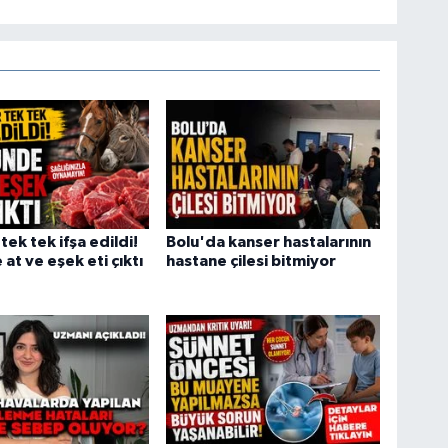
tek tek ifşa edildi!
Bolu'da kanser hastalarının
at ve eşek eti çıktı
hastane çilesi bitmiyor