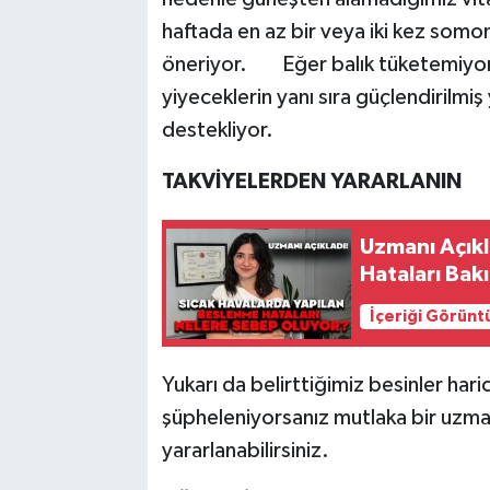
haftada en az bir veya iki kez somon 
öneriyor. Eğer balık tüketemiyors
yiyeceklerin yanı sıra güçlendirilmiş
destekliyor.
TAKVİYELERDEN YARARLANIN
Uzmanı Açıkl
Hataları Bak
İçeriği Görünt
Yukarı da belirttiğimiz besinler har
şüpheleniyorsanız mutlaka bir uzman
yararlanabilirsiniz.