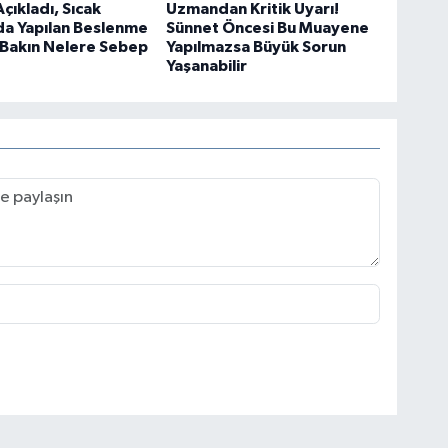
çıkladı, Sıcak
Uzmandan Kritik Uyarı!
da Yapılan Beslenme
Sünnet Öncesi Bu Muayene
 Bakın Nelere Sebep
Yapılmazsa Büyük Sorun
Yaşanabilir