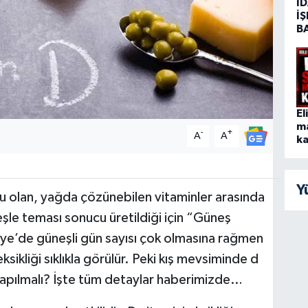
İD
İŞ
B
El
m
-
+
A
A
ka
Y
u olan, yağda çözünebilen vitaminler arasında
neşle teması sonucu üretildiği için “Güneş
rkiye’de güneşli gün sayısı çok olmasına rağmen
ksikliği sıklıkla görülür. Peki kış mevsiminde d
yapılmalı? İşte tüm detaylar haberimizde…