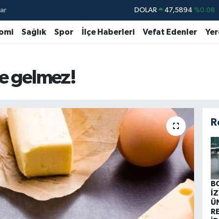
ar
DOLAR
47,5894
%0.08
EURO
55,0398
%-0.02
omi
Sağlık
Spor
İlçe Haberleri
Vefat Edenler
Yer
STERLİN
64,1581
%0.16
GRAM ALTIN
6527.85
%0.54
ye gelmez!
BİST100
13.703
%11
BITCOIN
64.927,78
%1.32
R
B
İ
Ü
R