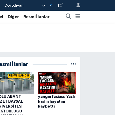
°
Dörtdivan
12
el
Diğer
Resmi İlanlar
esmi İlanlar
RESMİ İLANDIR
OLU ABANT
yangın faciası: Yaşlı
ZZET BAYSAL
kadın hayatını
NİVERSİTESİ
kaybetti
EKTÖRLÜĞÜ