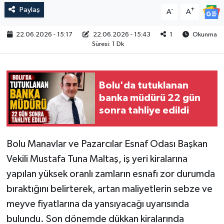
Paylaş
-
+
A
A
22.06.2026 - 15:17
22.06.2026 - 15:43
1
Okunma
Süresi: 1 Dk
Bolu'da tutuklanan
banka müdürü 22 gün
sonra tahliye edildi
Bolu Manavlar ve Pazarcılar Esnaf Odası Başkan
Vekili Mustafa Tuna Maltaş, iş yeri kiralarına
yapılan yüksek oranlı zamların esnafı zor durumda
bıraktığını belirterek, artan maliyetlerin sebze ve
meyve fiyatlarına da yansıyacağı uyarısında
bulundu. Son dönemde dükkan kiralarında