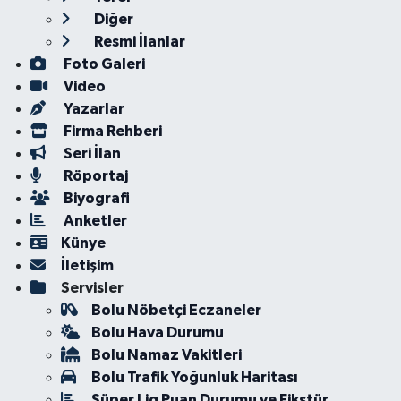
Diğer
Resmi İlanlar
Foto Galeri
Video
Yazarlar
Firma Rehberi
Seri İlan
Röportaj
Biyografi
Anketler
Künye
İletişim
Servisler
Bolu Nöbetçi Eczaneler
Bolu Hava Durumu
Bolu Namaz Vakitleri
Bolu Trafik Yoğunluk Haritası
Süper Lig Puan Durumu ve Fikstür