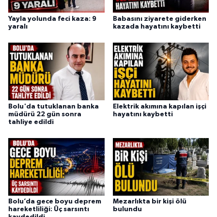
Yayla yolunda feci kaza: 9
Babasını ziyarete giderken
yaralı
kazada hayatını kaybetti
Bolu'da tutuklanan banka
Elektrik akımına kapılan işçi
müdürü 22 gün sonra
hayatını kaybetti
tahliye edildi
Bolu’da gece boyu deprem
Mezarlıkta bir kişi ölü
hareketliliği: Üç sarsıntı
bulundu