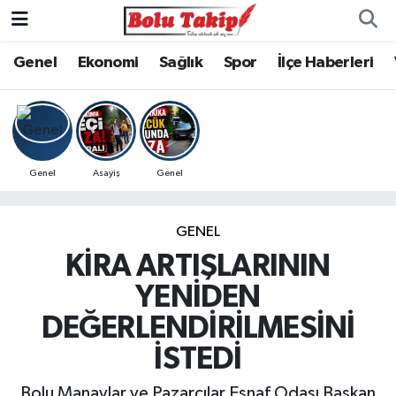
Genel
Ekonomi
Sağlık
Spor
İlçe Haberleri
Genel
Asayiş
Genel
GENEL
KİRA ARTIŞLARININ
YENİDEN
DEĞERLENDİRİLMESİNİ
İSTEDİ
Bolu Manavlar ve Pazarcılar Esnaf Odası Başkan