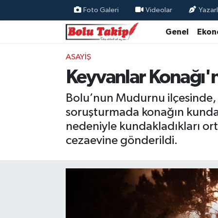
Foto Galeri
Videolar
Yazarl
Genel
Ekon
ASAYIŞ
Keyvanlar Konağı'n
Bolu’nun Mudurnu ilçesinde, d
soruşturmada konağın kundakl
nedeniyle kundakladıkları or
cezaevine gönderildi.