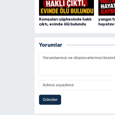
Komşuları şüphesinde haklı
yangın fa
çıktı, evinde ölü bulundu
hayatını
Yorumlar
Gönder