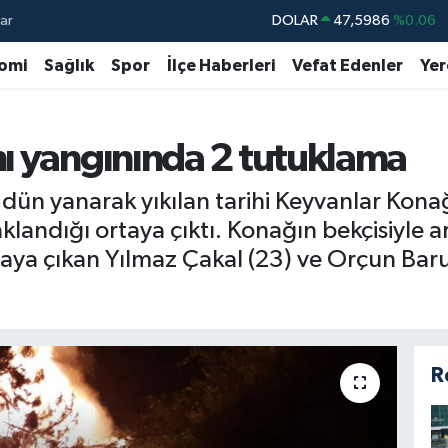
ar
DOLAR
47,5986
%0.06
EURO
55,0700
%0.1
omi
Sağlık
Spor
İlçe Haberleri
Vefat Edenler
Yer
STERLİN
64,2438
%0.21
GRAM ALTIN
6513.94
%0.32
ı yangınında 2 tutuklama
BİST100
13.768
%48
ün yanarak yıkılan tarihi Keyvanlar Konağı’
BITCOIN
64.602,05
%0.69
andığı ortaya çıktı. Konağın bekçisiyle a
taya çıkan Yılmaz Çakal (23) ve Orçun Baru
R