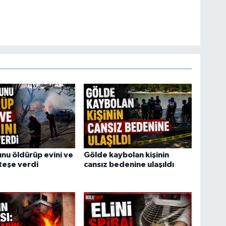
u öldürüp evini ve
Gölde kaybolan kişinin
ateşe verdi
cansız bedenine ulaşıldı