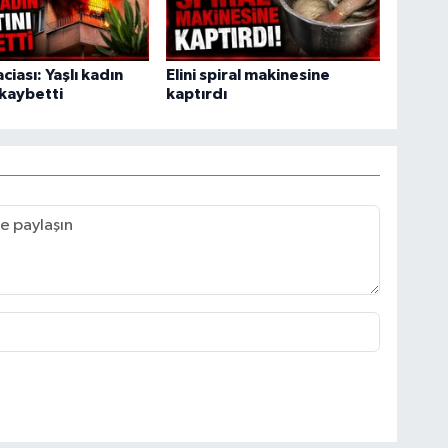
ciası: Yaşlı kadın
Elini spiral makinesine
 kaybetti
kaptırdı