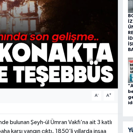
B
İ
Ü
R
İD
İŞ
B
"A
be
-
+
A
A
ge
id
nde bulunan Şeyh-ül Ümran Vakfı'na ait 3 katlı
Y
ha karşı yangın çıktı. 1850’li yıllarda inşaa