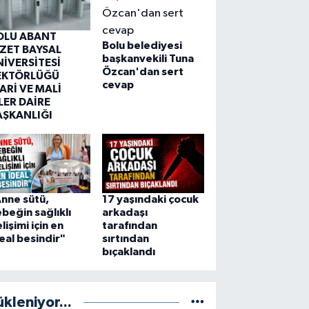
OLU ABANT
Bolu belediyesi
ZZET BAYSAL
başkanvekili Tuna
NİVERSİTESİ
Özcan'dan sert
EKTÖRLÜĞÜ
cevap
ARİ VE MALİ
LER DAİRE
AŞKANLIĞI
nne sütü,
17 yaşındaki çocuk
beğin sağlıklı
arkadaşı
lişimi için en
tarafından
eal besindir"
sırtından
bıçaklandı
ükleniyor...