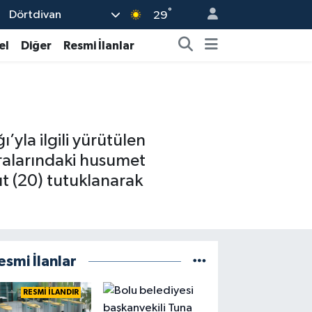
°
Dörtdivan
29
el
Diğer
Resmi İlanlar
yla ilgili yürütülen
ralarındaki husumet
t (20) tutuklanarak
esmi İlanlar
RESMİ İLANDIR