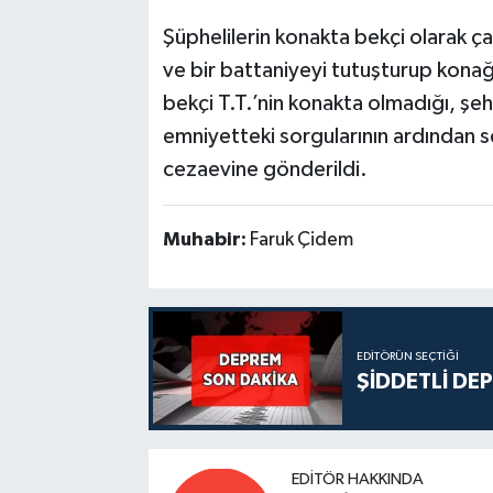
Şüphelilerin konakta bekçi olarak çal
ve bir battaniyeyi tutuşturup konağı 
bekçi T.T.’nin konakta olmadığı, şehi
emniyetteki sorgularının ardından 
cezaevine gönderildi.
Muhabir:
Faruk Çidem
EDITÖRÜN SEÇTIĞI
ŞİDDETLİ DE
EDITÖR HAKKINDA