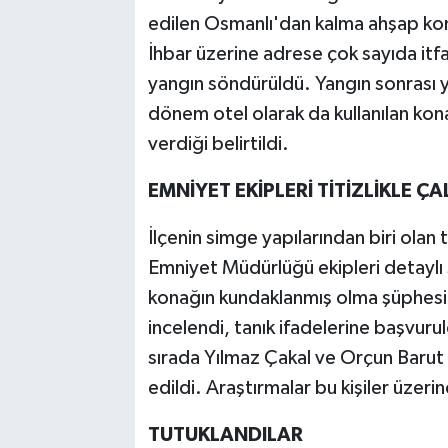
edilen Osmanlı'dan kalma ahşap kona
İhbar üzerine adrese çok sayıda itfai
yangın söndürüldü. Yangın sonrası y
dönem otel olarak da kullanılan kona
verdiği belirtildi.
EMNİYET EKİPLERİ TİTİZLİKLE ÇAL
İlçenin simge yapılarından biri olan t
Emniyet Müdürlüğü ekipleri detayl
konağın kundaklanmış olma şüphesi 
incelendi, tanık ifadelerine başvuru
sırada Yılmaz Çakal ve Orçun Barut is
edildi. Araştırmalar bu kişiler üzerin
TUTUKLANDILAR