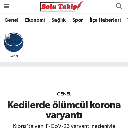
Genel
Ekonomi
Sağlık
Spor
İlçe Haberleri
Genel
GENEL
Kedilerde ölümcül korona
varyantı
Kıbrıs'ta yeni F-CoV-23 varyantı nedeniyle