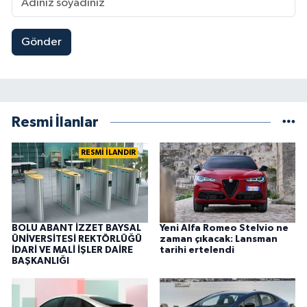
Gönder
Resmi İlanlar
RESMİ İLANDIR
BOLU ABANT İZZET BAYSAL
Yeni Alfa Romeo Stelvio ne
ÜNİVERSİTESİ REKTÖRLÜĞÜ
zaman çıkacak: Lansman
İDARİ VE MALİ İŞLER DAİRE
tarihi ertelendi
BAŞKANLIĞI