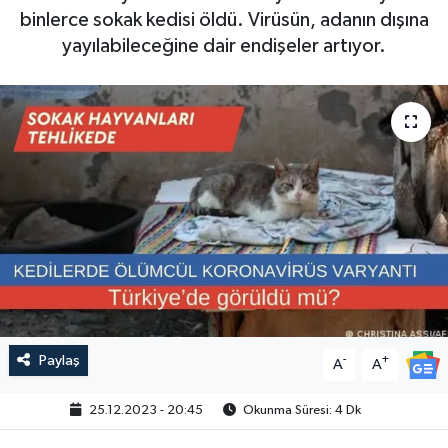
binlerce sokak kedisi öldü. Virüsün, adanın dışına
yayılabileceğine dair endişeler artıyor.
Paylaş
-
+
A
A
25.12.2023 - 20:45
Okunma Süresi: 4 Dk