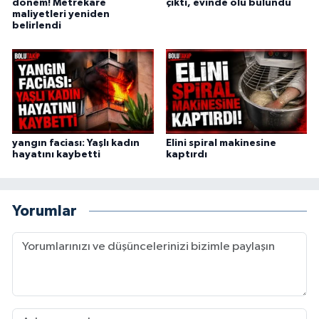
dönem! Metrekare
çıktı, evinde ölü bulundu
maliyetleri yeniden
belirlendi
yangın faciası: Yaşlı kadın
Elini spiral makinesine
hayatını kaybetti
kaptırdı
Yorumlar