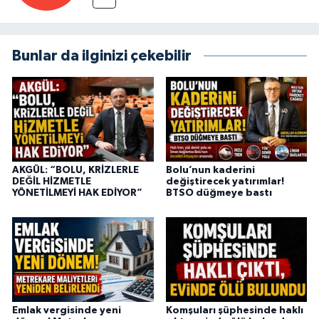
Bunlar da ilginizi çekebilir
AKGÜL: “BOLU, KRİZLERLE
Bolu’nun kaderini
DEĞİL HİZMETLE
değiştirecek yatırımlar!
YÖNETİLMEYİ HAK EDİYOR”
BTSO düğmeye bastı
Emlak vergisinde yeni
Komşuları şüphesinde haklı