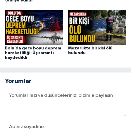
tahliye edildi
Bolu’da gece boyu deprem
Mezarlıkta bir kişi ölü
hareketliliği: Üç sarsıntı
bulundu
kaydedildi
Yorumlar