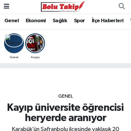
Genel
Ekonomi
Sağlık
Spor
İlçe Haberleri
Genel
Asayiş
GENEL
Kayıp üniversite öğrencisi
heryerde aranıyor
Karabük’ün Safranbolu ilçesinde yaklaşık 20