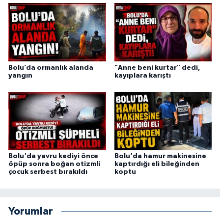
Bolu’da ormanlık alanda
"Anne beni kurtar" dedi,
yangın
kayıplara karıştı
Bolu'da yavru kediyi önce
Bolu'da hamur makinesine
öpüp sonra boğan otizmli
kaptırdığı eli bileğinden
çocuk serbest bırakıldı
koptu
Yorumlar