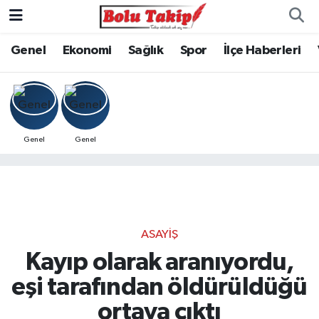
Genel
Ekonomi
Sağlık
Spor
İlçe Haberleri
Genel
Genel
ASAYIŞ
Kayıp olarak aranıyordu,
eşi tarafından öldürüldüğü
ortaya çıktı