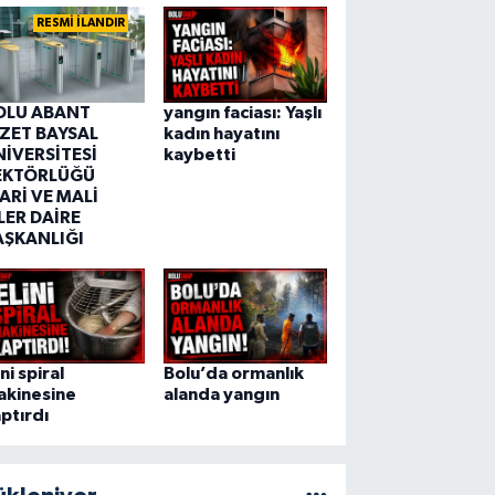
RESMİ İLANDIR
OLU ABANT
yangın faciası: Yaşlı
ZZET BAYSAL
kadın hayatını
NİVERSİTESİ
kaybetti
EKTÖRLÜĞÜ
ARİ VE MALİ
LER DAİRE
AŞKANLIĞI
ini spiral
Bolu’da ormanlık
akinesine
alanda yangın
ptırdı