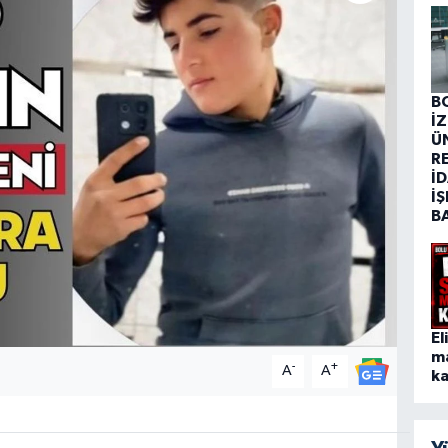
B
İ
Ü
R
İD
İŞ
B
El
m
-
+
A
A
ka