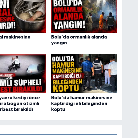
ral makinesine
Bolu’da ormanlık alanda
yangın
yavru kediyi önce
Bolu'da hamur makinesine
ra boğan otizmli
kaptırdığı eli bileğinden
rbest bırakıldı
koptu