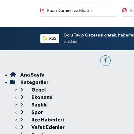
Puan Durumu ve Fikstür
Tü
Bolu Takip Gazetesi olarak, haberle
RSS
saklıdır.
Ana Sayfa
Kategoriler
Genel
Ekonomi
Sağlık
Spor
İlçe Haberleri
Vefat Edenler