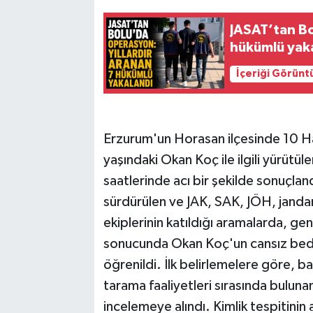
JASAT’tan Bo
hükümlü yak
İçeriği Görünt
Erzurum'un Horasan ilçesinde 10 Ha
yaşındaki Okan Koç ile ilgili yürütü
saatlerinde acı bir şekilde sonuçl
sürdürülen ve JAK, SAK, JÖH, jandar
ekiplerinin katıldığı aramalarda, ge
sonucunda Okan Koç'un cansız beden
öğrenildi. İlk belirlemelere göre, b
tarama faaliyetleri sırasında bulunan
incelemeye alındı. Kimlik tespitinin