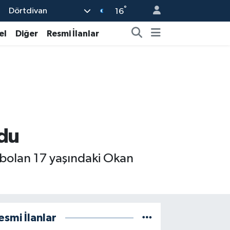
°
Dörtdivan
16
el
Diğer
Resmi İlanlar
ndu
aybolan 17 yaşındaki Okan
esmi İlanlar