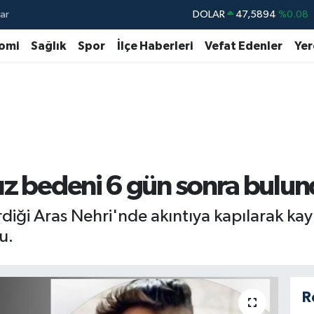
ar
DOLAR
47,5894
%0.08
EURO
55,0398
%-0.02
omi
Sağlık
Spor
İlçe Haberleri
Vefat Edenler
Yer
STERLİN
64,1581
%0.16
GRAM ALTIN
6508.83
%4.44
BİST100
13.703
%11
BITCOIN
64.927,78
%1.32
ız bedeni 6 gün sonra bulu
rdiği Aras Nehri'nde akıntıya kapılarak k
u.
R