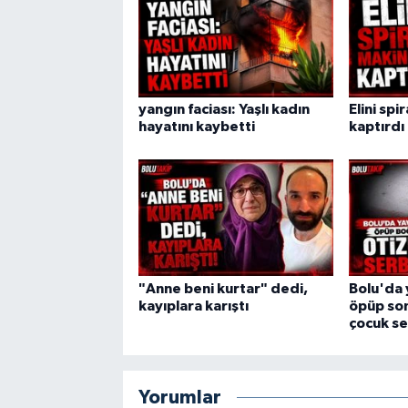
yangın faciası: Yaşlı kadın
Elini spi
hayatını kaybetti
kaptırdı
"Anne beni kurtar" dedi,
Bolu'da 
kayıplara karıştı
öpüp son
çocuk se
Yorumlar