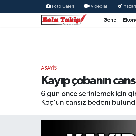
Foto Galeri
Videolar
Yazarl
Genel
Ekon
ASAYIŞ
Kayıp çobanın cans
6 gün önce serinlemek için gi
Koç'un cansız bedeni bulund