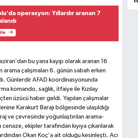
Y
lu’da operasyon: Yıllardır aranan 7
alandı
üle
ziran'dan bu yana kayıp olarak aranan 16
len arama çalışmaları 6. günün sabah erken
andı. Günlerdir AFAD koordinasyonunda
ma komando, sağlık, itfaiye ile Kızılay
nçten üzücü haber geldi. Yapılan çalışmalar
ine Karakurt Barajı bölgesinde ulaşıldığı
araj ve çevresinde yoğunlaştırılan arama-
 cenaze, ekipler tarafından kıyıya çıkarılarak
 ardından Okan Koç'a ait olduğu kesinleşti. Acı