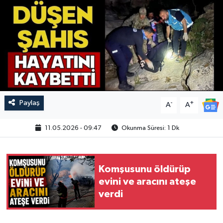
Paylaş
-
+
A
A
11.05.2026 - 09:47
Okunma Süresi: 1 Dk
Komşusunu öldürüp
evini ve aracını ateşe
verdi