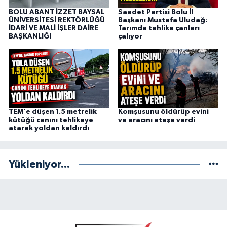
BOLU ABANT İZZET BAYSAL
Saadet Partisi Bolu İl
ÜNİVERSİTESİ REKTÖRLÜĞÜ
Başkanı Mustafa Uludağ:
İDARİ VE MALİ İŞLER DAİRE
Tarımda tehlike çanları
BAŞKANLIĞI
çalıyor
TEM'e düşen 1.5 metrelik
Komşusunu öldürüp evini
kütüğü canını tehlikeye
ve aracını ateşe verdi
atarak yoldan kaldırdı
Yükleniyor...