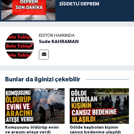
ŞİDDETLİ DEPREM
EDITÖR HAKKINDA
Sude KAHRAMAN
Bunlar da ilginizi çekebilir
Komşusunu öldürüp evini
Gölde kaybolan kişinin
ve aracını ateşe verdi
cansız bedenine ulaşıldı