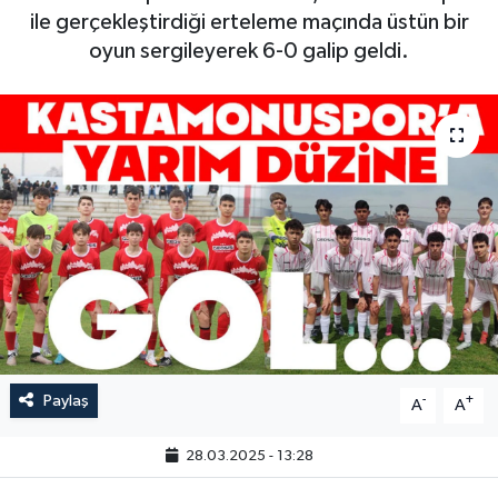
ile gerçekleştirdiği erteleme maçında üstün bir
oyun sergileyerek 6-0 galip geldi.
Paylaş
-
+
A
A
28.03.2025 - 13:28