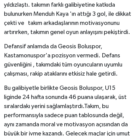
yıldızlaştı. takımın farklı galibiyetine katkıda
bulunurken Menduh Kaya 'ın attığı 3 gol, ile dikkat
çekti ve takım arkadaşlarının motivasyonunu
artırırken, takımın genel oyun anlayışını pekiştirdi.
Defansif anlamda da Geosis Boluspor,
Kastamonuspor'a pozisyon vermedi. Defans
güvenliğini , takımdaki tüm oyuncuların uyumlu
çalışması, rakip ataklarını etkisiz hale getirdi.
Bu galibiyetle birlikte Geosis Boluspor, U15
liginde 24 hafta sonunda 46 puana ulaşarak, üst
sıralardakı yerini sağlamlaştırdı.Takım, bu
performansıyla sadece puan tablosunda değil,
aynı zamanda moral ve motivasyon açısından da
büyük bir ivme kazandı. Gelecek maçlar için umut