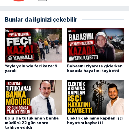
Bunlar da ilginizi çekebilir
Yayla yolunda feci kaza: 9
Babasını ziyarete giderken
yaralı
kazada hayatını kaybetti
Bolu'da tutuklanan banka
Elektrik akımına kapılan işçi
müdürü 22 gün sonra
hayatını kaybetti
tahliye edildi