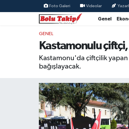
Foto Galeri
Videolar
Yazarl
Genel
Ekon
GENEL
Kastamonulu çiftçi,
Kastamonu'da çiftçilik yapan b
bağışlayacak.