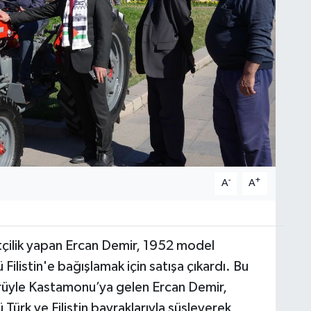
-
+
A
A
çilik yapan Ercan Demir, 1952 model
listin'e bağışlamak için satışa çıkardı. Bu
üyle Kastamonu’ya gelen Ercan Demir,
rk ve Filistin bayraklarıyla süsleyerek