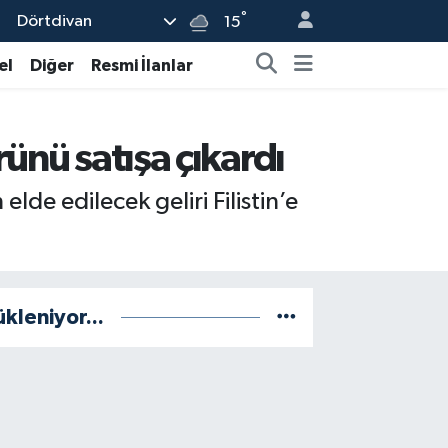
°
Dörtdivan
15
el
Diğer
Resmi İlanlar
ünü satışa çıkardı
lde edilecek geliri Filistin’e
ükleniyor...