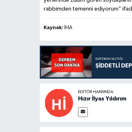
rabbimden temenni ediyorum" ifadel
Kaynak:
İHA
EDITÖRÜN SEÇTIĞI
ŞİDDETLİ DE
EDITÖR HAKKINDA
Hızır İlyas Yıldırım