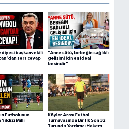
ediyesi başkanvekili
"Anne sütü, bebeğin sağlıklı
can'dan sert cevap
gelişimi için en ideal
besindir"
ın Futbolunun
Köyler Arası Futbol
Yıldızı Milli
Turnuvasında Bir İlk Son 32
Turunda Yardımcı Hakem