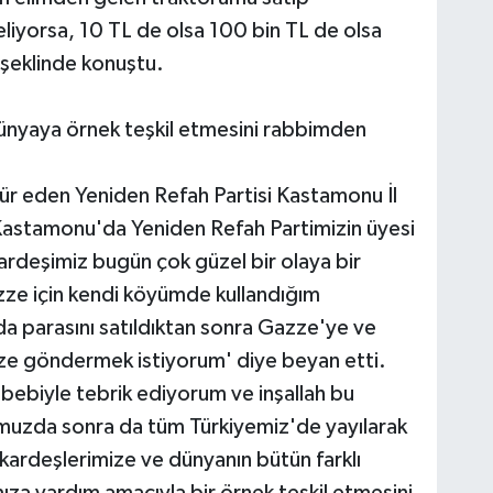
liyorsa, 10 TL de olsa 100 bin TL de olsa
 şeklinde konuştu.
dünyaya örnek teşkil etmesini rabbimden
kkür eden Yeniden Refah Partisi Kastamonu İl
 Kastamonu'da Yeniden Refah Partimizin üyesi
rdeşimiz bugün çok güzel bir olaya bir
azze için kendi köyümde kullandığım
da parasını satıldıktan sonra Gazze'ye ve
e göndermek istiyorum' diye beyan etti.
ebebiyle tebrik ediyorum ve inşallah bu
muzda sonra da tüm Türkiyemiz'de yayılarak
ardeşlerimize ve dünyanın bütün farklı
za yardım amacıyla bir örnek teşkil etmesini