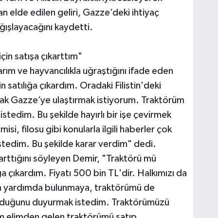
an elde edilen geliri, Gazze’deki ihtiyaç
ağışlayacağını kaydetti.
in satışa çıkarttım"
ım ve hayvancılıkla uğraştığını ifade eden
satılığa çıkardım. Oradaki Filistin'deki
arak Gazze’ye ulaştırmak istiyorum. Traktörüm
istedim. Bu şekilde hayırlı bir işe çevirmek
i, filosu gibi konularla ilgili haberler çok
stedim. Bu şekilde karar verdim" dedi.
arttığını söyleyen Demir, "Traktörü mü
ğa çıkardım. Fiyatı 500 bin TL'dir. Halkımızı da
 için yardımda bulunmaya, traktörümü de
k olduğunu duyurmak istedim. Traktörümüzü
im elimden gelen traktörümü satıp