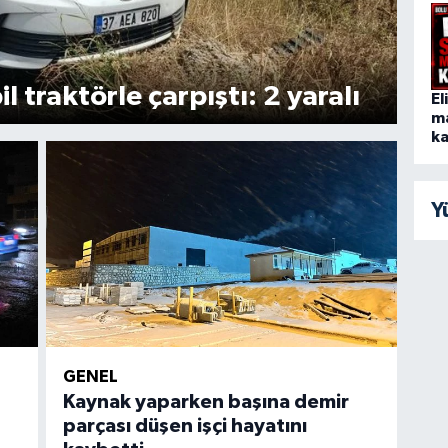
traktörle çarpıştı: 2 yaralı
Se
El
m
ka
Y
GENEL
Kaynak yaparken başına demir
parçası düşen işçi hayatını