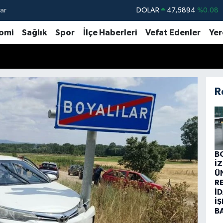
ar
DOLAR
47,5894
%0.08
EURO
55,0398
%-0.02
omi
Sağlık
Spor
İlçe Haberleri
Vefat Edenler
Yer
STERLİN
64,1581
%0.16
GRAM ALTIN
6508.83
%4.44
BİST100
13.703
%11
R
BITCOIN
64.927,78
%1.32
B
İ
Ü
R
İD
İŞ
B