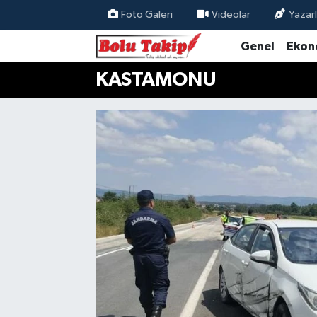
Foto Galeri
Videolar
Yazarl
Genel
Ekon
KASTAMONU