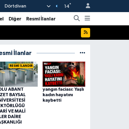
°
Dörtdivan
14
el
Diğer
Resmi İlanlar
esmi İlanlar
RESMİ İLANDIR
OLU ABANT
yangın faciası: Yaşlı
ZZET BAYSAL
kadın hayatını
NİVERSİTESİ
kaybetti
EKTÖRLÜĞÜ
ARİ VE MALİ
LER DAİRE
AŞKANLIĞI