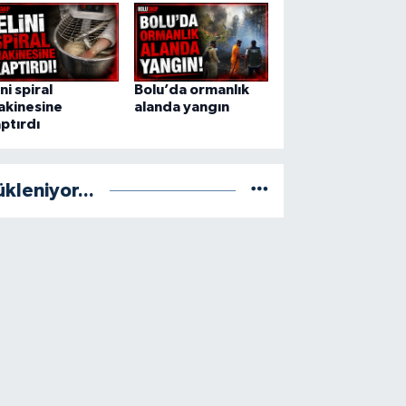
lin sürüklediği odunlar denizi kapl
ini spiral
Bolu’da ormanlık
akinesine
alanda yangın
ptırdı
ükleniyor...