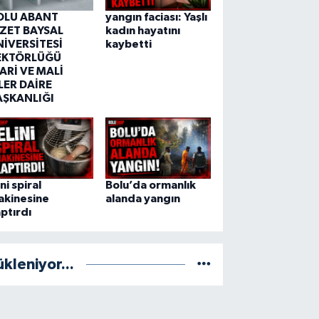
OLU ABANT
yangın faciası: Yaşlı
ZZET BAYSAL
kadın hayatını
NİVERSİTESİ
kaybetti
EKTÖRLÜĞÜ
ARİ VE MALİ
LER DAİRE
AŞKANLIĞI
ini spiral
Bolu’da ormanlık
akinesine
alanda yangın
ptırdı
ükleniyor...