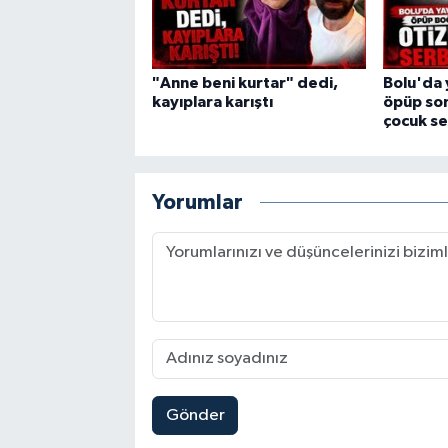
"Anne beni kurtar" dedi,
Bolu'da 
kayıplara karıştı
öpüp son
çocuk se
Yorumlar
Gönder