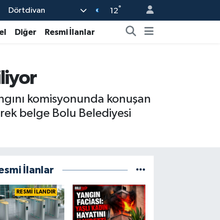
°
Dörtdivan
12
el
Diğer
Resmi İlanlar
liyor
 yangını komisyonunda konuşan
erek belge Bolu Belediyesi
esmi İlanlar
RESMİ İLANDIR