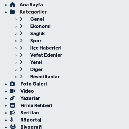
Ana Sayfa
Kategoriler
Genel
Ekonomi
Sağlık
Spor
İlçe Haberleri
Vefat Edenler
Yerel
Diğer
Resmi İlanlar
Foto Galeri
Video
Yazarlar
Firma Rehberi
Seri İlan
Röportaj
Biyografi