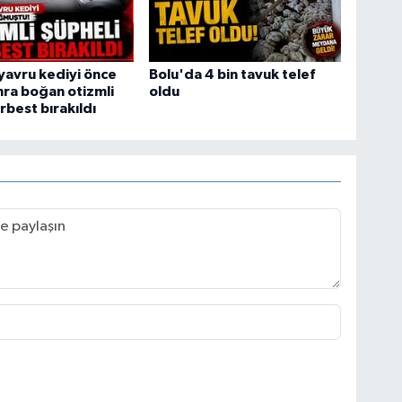
yavru kediyi önce
Bolu'da 4 bin tavuk telef
ra boğan otizmli
oldu
rbest bırakıldı