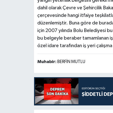
yangın yeterlilik belgesini gerekli
dahil olarak Çevre ve Şehircilik Bak
çerçevesinde hangi itfaiye teşkilatl
düzenlemiştir. Buna göre de burada
için 2007 yılında Bolu Belediyesi bu 
bu belgeyle beraber tamamlanan iş y
özel idare tarafından iş yeri çalışma
Muhabir:
BERFİN MUTLU
EDITÖRÜN SEÇTIĞI
ŞİDDETLİ DE