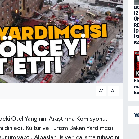
B
İ
Ü
R
İD
İŞ
B
El
m
-
+
A
A
ka
Y
ki Otel Yangınını Araştırma Komisyonu,
ini dinledi. Kültür ve Turizm Bakan Yardımcısı
num yaptı. Alpaslan, iş yeri çalışma ruhsatını