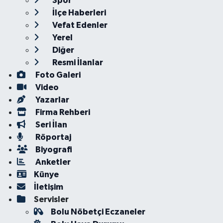
Spor
İlçe Haberleri
Vefat Edenler
Yerel
Diğer
Resmi İlanlar
Foto Galeri
Video
Yazarlar
Firma Rehberi
Seri İlan
Röportaj
Biyografi
Anketler
Künye
İletişim
Servisler
Bolu Nöbetçi Eczaneler