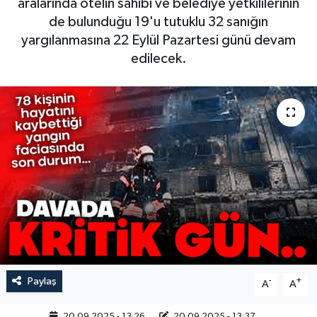
aralarında otelin sahibi ve belediye yetkililerinin
de bulunduğu 19'u tutuklu 32 sanığın
yargılanmasına 22 Eylül Pazartesi günü devam
edilecek.
Paylaş
-
+
A
A
20.09.2025 - 13:26
20.09.2025 - 13:37