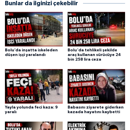
Bunlar da ilginizi çekebilir
Bolu’da inşatta iskeleden
Bolu'da tehlikeli şekilde
düşen işçi yaralandı
araç kullanan sürücüye 24
bin 258 lira ceza
Yayla yolunda feci kaza: 9
Babasını ziyarete giderken
yaralı
kazada hayatını kaybetti