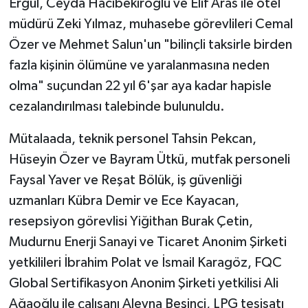
Ergül, Ceyda Hacıbekiroğlu ve Elif Aras ile otel
müdürü Zeki Yılmaz, muhasebe görevlileri Cemal
Özer ve Mehmet Salun'un "bilinçli taksirle birden
fazla kişinin ölümüne ve yaralanmasına neden
olma" suçundan 22 yıl 6'şar aya kadar hapisle
cezalandırılması talebinde bulunuldu.
Mütalaada, teknik personel Tahsin Pekcan,
Hüseyin Özer ve Bayram Ütkü, mutfak personeli
Faysal Yaver ve Reşat Bölük, iş güvenliği
uzmanları Kübra Demir ve Ece Kayacan,
resepsiyon görevlisi Yiğithan Burak Çetin,
Mudurnu Enerji Sanayi ve Ticaret Anonim Şirketi
yetkilileri İbrahim Polat ve İsmail Karagöz, FQC
Global Sertifikasyon Anonim Şirketi yetkilisi Ali
Ağaoğlu ile çalışanı Aleyna Beşinci, LPG tesisatı