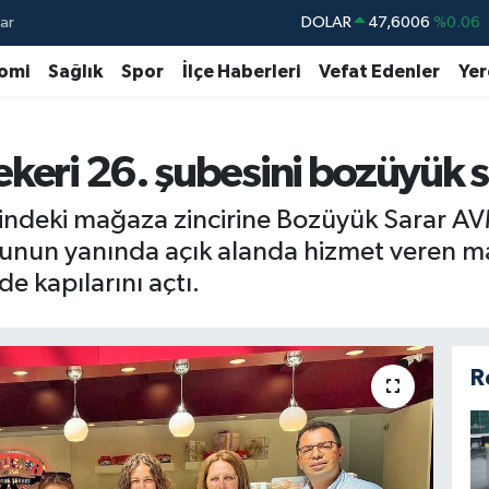
ar
DOLAR
47,6006
%0.06
EURO
55,0250
%0.02
omi
Sağlık
Spor
İlçe Haberleri
Vefat Edenler
Yer
STERLİN
64,2398
%0.2
GRAM ALTIN
6513.94
%0.32
ekeri 26. şubesini bozüyük 
BİST100
13.799
%70
indeki mağaza zincirine Bozüyük Sarar AVM
BITCOIN
64.643,95
%0.16
unun yanında açık alanda hizmet veren ma
 kapılarını açtı.
R