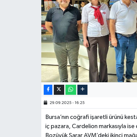
29.09.2025 - 16:25
Bursa’nın coğrafi işaretli ürünü kes
iç pazara, Cardelion markasıyla ise 
Bozüyük Sarar AVM’deki ikinci mağaz