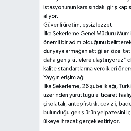
istasyonunun karşısındaki giriş kapı
alıyor.
Güvenli üretim, eşsiz lezzet
İlka Şekerleme Genel Müdürü Mümin 
önemli bir adım olduğunu belirtere
dünyaya armağan ettiği en özel tatl
daha geniş kitlelere ulaştırıyoruz" 
kalite standartlarına verdikleri öne
Yaygın erişim ağı
İlka Şekerleme, 26 şubelik ağı, Tür
üzerinden yürüttüğü e-ticaret faaliy
çikolatalı, antepfıstıklı, cevizli, ba
bulunduğu geniş ürün yelpazesini i
ülkeye ihracat gerçekleştiriyor.