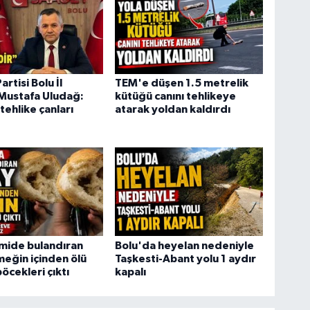
rtisi Bolu İl
TEM'e düşen 1.5 metrelik
Mustafa Uludağ:
kütüğü canını tehlikeye
tehlike çanları
atarak yoldan kaldırdı
mide bulandıran
Bolu'da heyelan nedeniyle
meğin içinden ölü
Taşkesti-Abant yolu 1 aydır
cekleri çıktı
kapalı