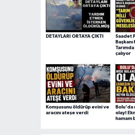
DETAYLARI ORTAYA ÇIKTI
Saadet Pa
Başkanı 
Tarımda 
çalıyor
Komşusunu öldürüp evini ve
Bolu'da 
aracını ateşe verdi
olay! Ek
hamam bö