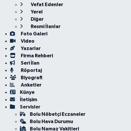
Vefat Edenler
Yerel
Diğer
Resmi İlanlar
Foto Galeri
Video
Yazarlar
Firma Rehberi
Seri İlan
Röportaj
Biyografi
Anketler
Künye
İletişim
Servisler
Bolu Nöbetçi Eczaneler
Bolu Hava Durumu
Bolu Namaz Vakitleri