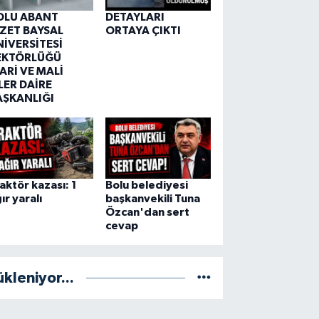
OLU ABANT
DETAYLARI
ZZET BAYSAL
ORTAYA ÇIKTI
NİVERSİTESİ
EKTÖRLÜĞÜ
ARİ VE MALİ
LER DAİRE
AŞKANLIĞI
aktör kazası: 1
Bolu belediyesi
ır yaralı
başkanvekili Tuna
Özcan'dan sert
cevap
ükleniyor...