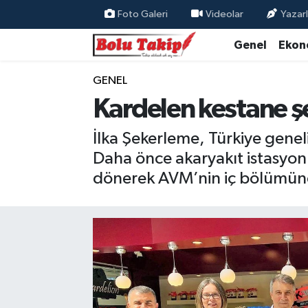
Foto Galeri
Videolar
Yazarl
Genel
Ekon
GENEL
Kardelen kestane ş
İlka Şekerleme, Türkiye genel
Daha önce akaryakıt istasyon
dönerek AVM’nin iç bölümünde