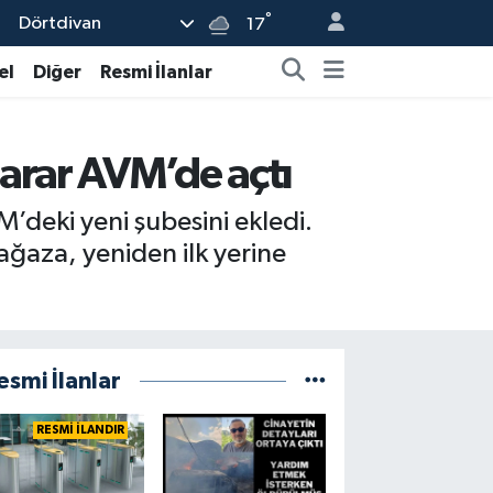
°
Dörtdivan
17
el
Diğer
Resmi İlanlar
sarar AVM’de açtı
’deki yeni şubesini ekledi.
ğaza, yeniden ilk yerine
esmi İlanlar
RESMİ İLANDIR