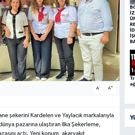
B
İ
Ü
R
İD
İŞ
B
Tr
ağ
-
+
A
A
tane şekerini Kardelen ve Yaylacık markalarıyla
Y
dünya pazarına ulaştıran İlka Şekerleme,
asını açtı. Yeni konum, akaryakıt