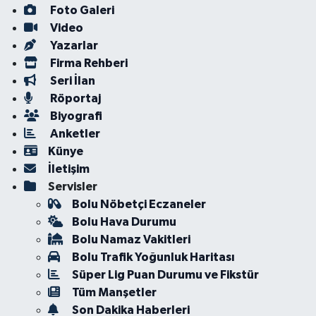
Foto Galeri
Video
Yazarlar
Firma Rehberi
Seri İlan
Röportaj
Biyografi
Anketler
Künye
İletişim
Servisler
Bolu Nöbetçi Eczaneler
Bolu Hava Durumu
Bolu Namaz Vakitleri
Bolu Trafik Yoğunluk Haritası
Süper Lig Puan Durumu ve Fikstür
Tüm Manşetler
Son Dakika Haberleri