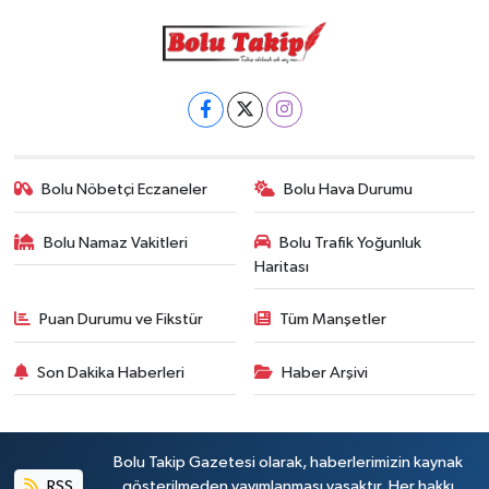
Bolu Nöbetçi Eczaneler
Bolu Hava Durumu
Bolu Namaz Vakitleri
Bolu Trafik Yoğunluk
Haritası
Puan Durumu ve Fikstür
Tüm Manşetler
Son Dakika Haberleri
Haber Arşivi
Bolu Takip Gazetesi olarak, haberlerimizin kaynak
RSS
gösterilmeden yayımlanması yasaktır. Her hakkı