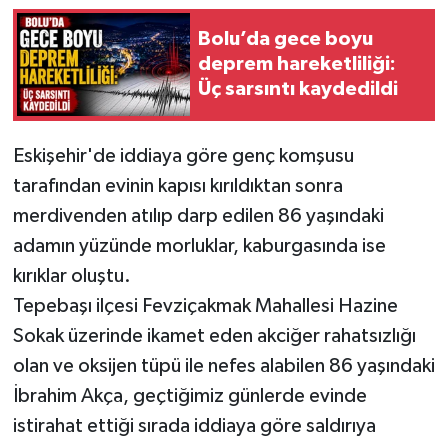
Bolu’da gece boyu
deprem hareketliliği:
Üç sarsıntı kaydedildi
Eskişehir'de iddiaya göre genç komşusu
tarafından evinin kapısı kırıldıktan sonra
merdivenden atılıp darp edilen 86 yaşındaki
adamın yüzünde morluklar, kaburgasında ise
kırıklar oluştu.
Tepebaşı ilçesi Fevziçakmak Mahallesi Hazine
Sokak üzerinde ikamet eden akciğer rahatsızlığı
olan ve oksijen tüpü ile nefes alabilen 86 yaşındaki
İbrahim Akça, geçtiğimiz günlerde evinde
istirahat ettiği sırada iddiaya göre saldırıya