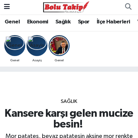
Genel
Ekonomi
Sağlık
Spor
İlçe Haberleri
Genel
Asayiş
Genel
SAĞLIK
Kansere karşı gelen mucize
besin!
Mor patates, beyaz patatesin aksine mor renkte