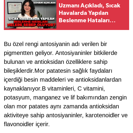
Uzmanı Açıkladı, Sıcak
Havalarda Yapılan
Beslenme Hataları
Bakın Nelere Sebep
Oluyor
Bu özel rengi antosiyanin adı verilen bir
pigmentten geliyor. Antosiyaninler bitkilerde
bulunan ve antioksidan özelliklere sahip
bileşiklerdir.Mor patatesin sağlık faydaları
içerdiği besin maddeleri ve antioksidanlardan
kaynaklanıyor.B vitaminleri, C vitamini,
potasyum, manganez ve lif bakımından zengin
olan mor patates aynı zamanda antioksidan
aktiviteye sahip antosiyaninler, karotenoidler ve
flavonoidler içerir.