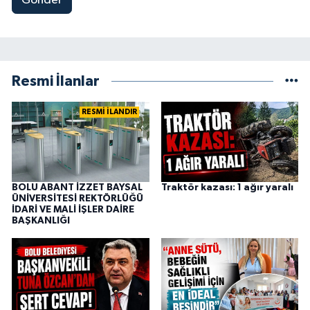
Gönder
Resmi İlanlar
RESMİ İLANDIR
BOLU ABANT İZZET BAYSAL
Traktör kazası: 1 ağır yaralı
ÜNİVERSİTESİ REKTÖRLÜĞÜ
İDARİ VE MALİ İŞLER DAİRE
BAŞKANLIĞI