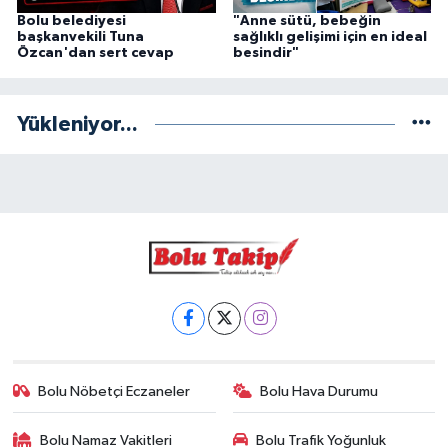
Bolu belediyesi
"Anne sütü, bebeğin
başkanvekili Tuna
sağlıklı gelişimi için en ideal
Özcan'dan sert cevap
besindir"
Yükleniyor...
Bolu Nöbetçi Eczaneler
Bolu Hava Durumu
Bolu Namaz Vakitleri
Bolu Trafik Yoğunluk