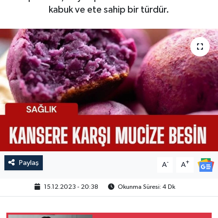
kabuk ve ete sahip bir türdür.
Paylaş
-
+
A
A
15.12.2023 - 20:38
Okunma Süresi: 4 Dk