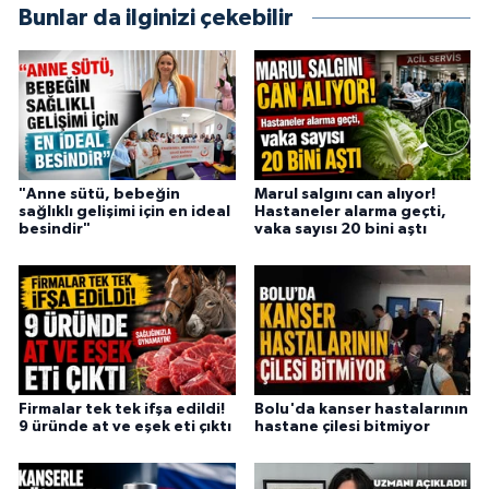
Bunlar da ilginizi çekebilir
"Anne sütü, bebeğin
Marul salgını can alıyor!
sağlıklı gelişimi için en ideal
Hastaneler alarma geçti,
besindir"
vaka sayısı 20 bini aştı
Firmalar tek tek ifşa edildi!
Bolu'da kanser hastalarının
9 üründe at ve eşek eti çıktı
hastane çilesi bitmiyor