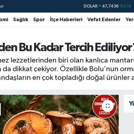
ar
DOLAR
47,7436
%0.18
EURO
55,2510
%0.32
omi
Sağlık
Spor
İlçe Haberleri
Vefat Edenler
Yer
STERLİN
64,4811
%0.38
GRAM ALTIN
6660.55
%0.03
en Bu Kadar Tercih Ediliyor?
BİST100
13.779
%-14
z lezzetlerinden biri olan kanlıca mantarı,
BITCOIN
64.960,21
%0.87
da dikkat çekiyor. Özellikle Bolu’nun orm
ndaşların en çok topladığı doğal ürünler a
Y