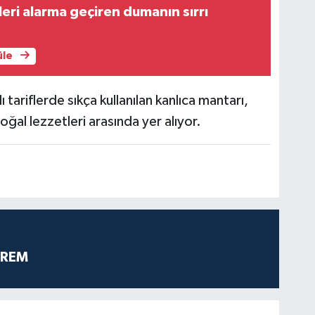
leri alarma geçiren dumanın sırrı
üle
tariflerde sıkça kullanılan kanlıca mantarı,
ğal lezzetleri arasında yer alıyor.
PREM