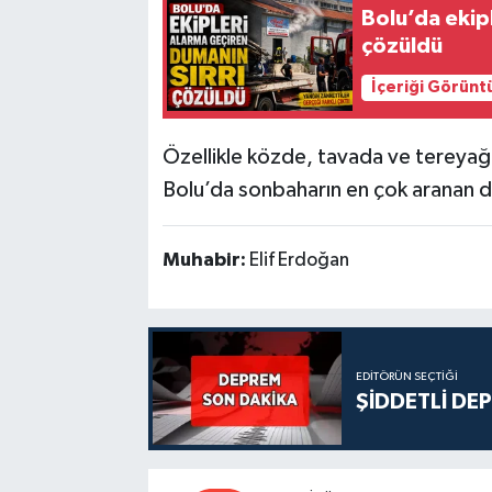
Bolu’da ekip
çözüldü
İçeriği Görünt
Özellikle közde, tavada ve tereyağlı 
Bolu’da sonbaharın en çok aranan do
Muhabir:
Elif Erdoğan
EDITÖRÜN SEÇTIĞI
ŞİDDETLİ DE