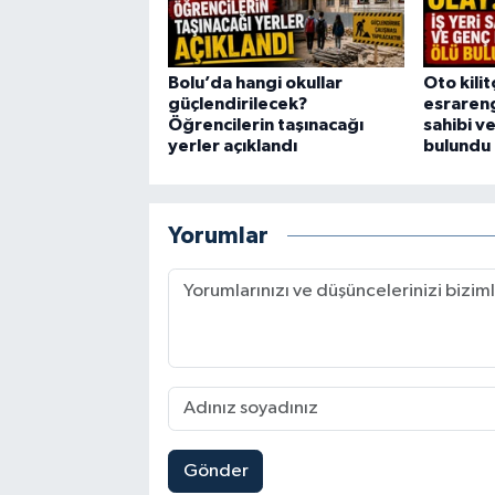
Bolu’da hangi okullar
Oto kili
güçlendirilecek?
esrarengi
Öğrencilerin taşınacağı
sahibi v
yerler açıklandı
bulundu
Yorumlar
Gönder