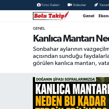
Foto Galeri
Videolar
Yazarl
Genel
Ekon
GENEL
Kanlıca Mantarı Ned
Sonbahar aylarının vazgeçilme
açısından sunduğu faydalarla 
görülen kanlıca mantarı, vata