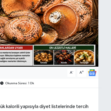
-
+
A
A
Okunma Süresi: 1 Dk
kalorili yapısıyla diyet listelerinde tercih