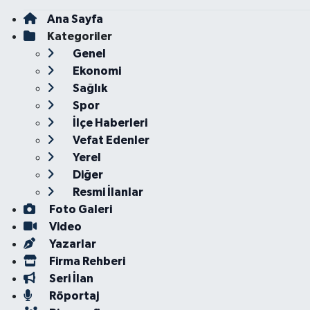
Ana Sayfa
Kategoriler
Genel
Ekonomi
Sağlık
Spor
İlçe Haberleri
Vefat Edenler
Yerel
Diğer
Resmi İlanlar
Foto Galeri
Video
Yazarlar
Firma Rehberi
Seri İlan
Röportaj