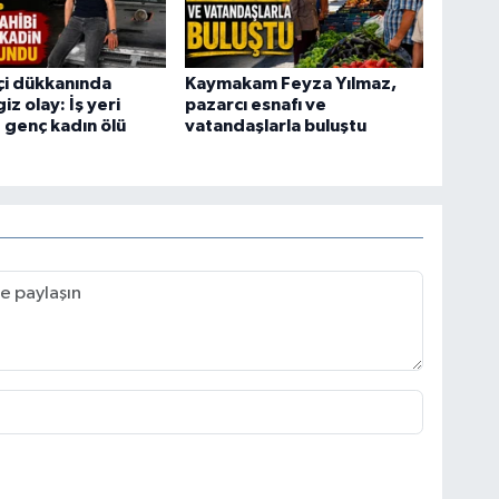
tçi dükkanında
Kaymakam Feyza Yılmaz,
z olay: İş yeri
pazarcı esnafı ve
e genç kadın ölü
vatandaşlarla buluştu