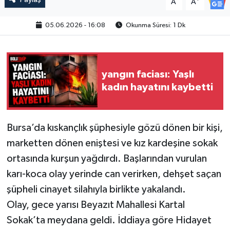
A
A
05.06.2026 - 16:08
Okunma Süresi: 1 Dk
yangın faciası: Yaşlı
kadın hayatını kaybetti
Bursa’da kıskançlık şüphesiyle gözü dönen bir kişi,
marketten dönen eniştesi ve kız kardeşine sokak
ortasında kurşun yağdırdı. Başlarından vurulan
karı-koca olay yerinde can verirken, dehşet saçan
şüpheli cinayet silahıyla birlikte yakalandı.
Olay, gece yarısı Beyazıt Mahallesi Kartal
Sokak’ta meydana geldi. İddiaya göre Hidayet