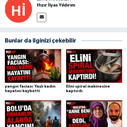
Hızır İlyas Yıldırım
Bunlar da ilginizi çekebilir
yangın faciası: Yaşlı kadın
Elini spiral makinesine
hayatını kaybetti
kaptırdı