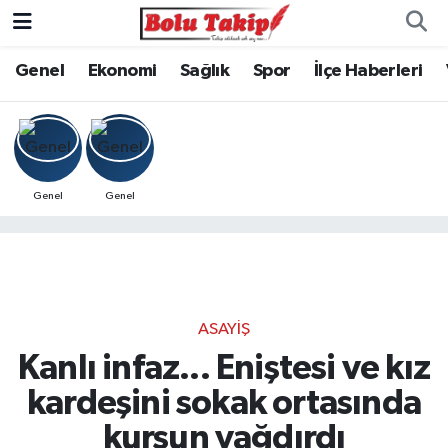
Genel
Ekonomi
Sağlık
Spor
İlçe Haberleri
Genel
Genel
ASAYIŞ
Kanlı infaz... Eniştesi ve kız
kardeşini sokak ortasında
kurşun yağdırdı