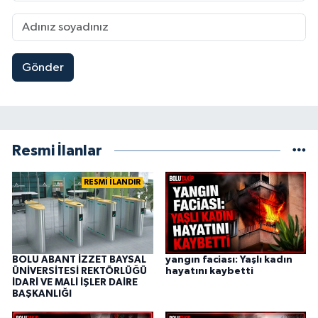
Gönder
Resmi İlanlar
RESMİ İLANDIR
BOLU ABANT İZZET BAYSAL
yangın faciası: Yaşlı kadın
ÜNİVERSİTESİ REKTÖRLÜĞÜ
hayatını kaybetti
İDARİ VE MALİ İŞLER DAİRE
BAŞKANLIĞI