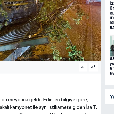
İ
Ü
R
İD
İŞ
B
68
ye
-
+
A
A
6 
fi
Y
da meydana geldi. Edinilen bilgiye göre,
akalı kamyonet ile aynı istikamete giden İsa T.