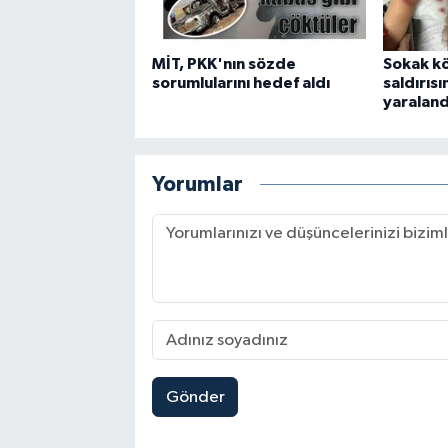
MİT, PKK'nın sözde
Sokak kö
sorumlularını hedef aldı
saldırıs
yaraland
Yorumlar
Gönder