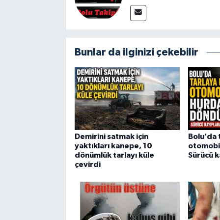
Bunlar da ilginizi çekebilir
Demirini satmak için
Bolu’da 
yaktıkları kanepe, 10
otomobi
dönümlük tarlayı küle
Sürücü k
çevirdi