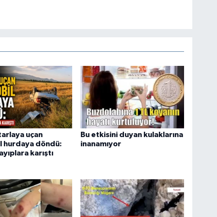
tarlaya uçan
Bu etkisini duyan kulaklarına
l hurdaya döndü:
inanamıyor
ayıplara karıştı