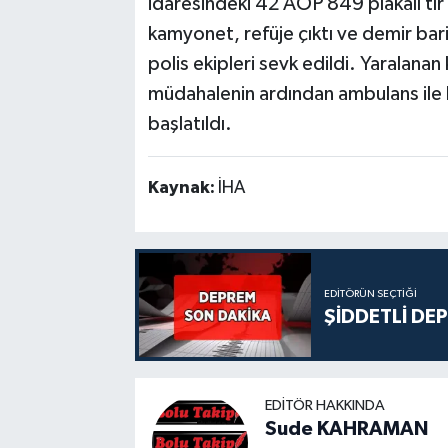
idaresindeki 42 AOP 849 plakalı tır 
kamyonet, refüje çıktı ve demir bari
polis ekipleri sevk edildi. Yaralana
müdahalenin ardından ambulans ile h
başlatıldı.
Kaynak:
İHA
EDITÖRÜN SEÇTIĞI
ŞİDDETLİ DE
EDITÖR HAKKINDA
Sude KAHRAMAN