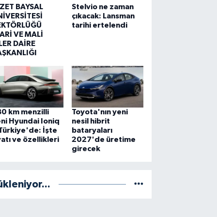
ZZET BAYSAL
Stelvio ne zaman
NİVERSİTESİ
çıkacak: Lansman
EKTÖRLÜĞÜ
tarihi ertelendi
ARİ VE MALİ
LER DAİRE
AŞKANLIĞI
0 km menzilli
Toyota'nın yeni
ni Hyundai Ioniq
nesil hibrit
Türkiye'de: İşte
bataryaları
yatı ve özellikleri
2027'de üretime
girecek
ükleniyor...