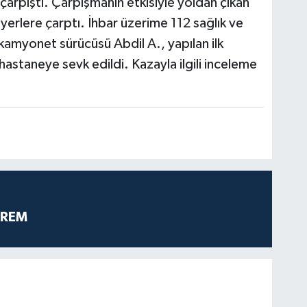
çarpıştı. Çarpışmanın etkisiyle yoldan çıkan
yerlere çarptı. İhbar üzerime 112 sağlık ve
n kamyonet sürücüsü Abdil A., yapılan ilk
astaneye sevk edildi. Kazayla ilgili inceleme
PREM