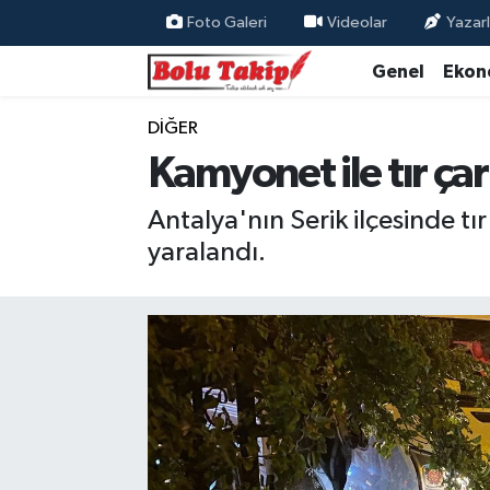
Foto Galeri
Videolar
Yazarl
Genel
Ekon
DIĞER
Kamyonet ile tır çarp
Antalya'nın Serik ilçesinde t
yaralandı.