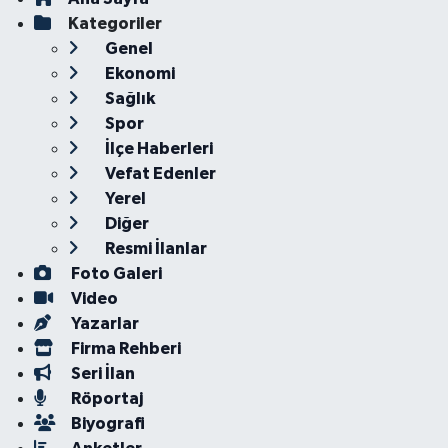
Kategoriler
Genel
Ekonomi
Sağlık
Spor
İlçe Haberleri
Vefat Edenler
Yerel
Diğer
Resmi İlanlar
Foto Galeri
Video
Yazarlar
Firma Rehberi
Seri İlan
Röportaj
Biyografi