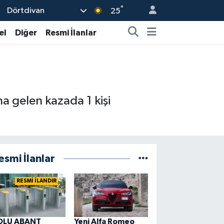
°
Dörtdivan
25
el
Diğer
Resmi İlanlar
a gelen kazada 1 kişi
esmi İlanlar
RESMİ İLANDIR
OLU ABANT
Yeni Alfa Romeo