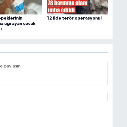
peklerinin
12 ilde terör operasyonu!
ına uğrayan çocuk
ı