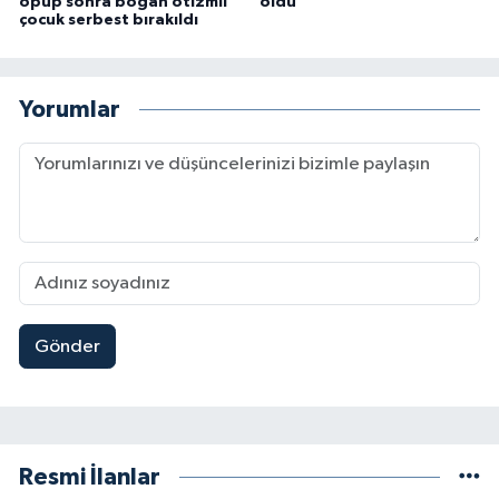
öpüp sonra boğan otizmli
oldu
çocuk serbest bırakıldı
Yorumlar
Gönder
Resmi İlanlar