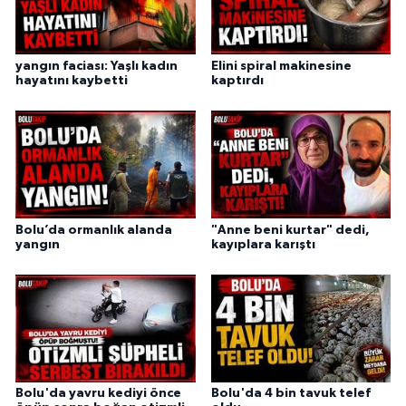
yangın faciası: Yaşlı kadın
Elini spiral makinesine
hayatını kaybetti
kaptırdı
Bolu’da ormanlık alanda
"Anne beni kurtar" dedi,
yangın
kayıplara karıştı
Bolu'da yavru kediyi önce
Bolu'da 4 bin tavuk telef