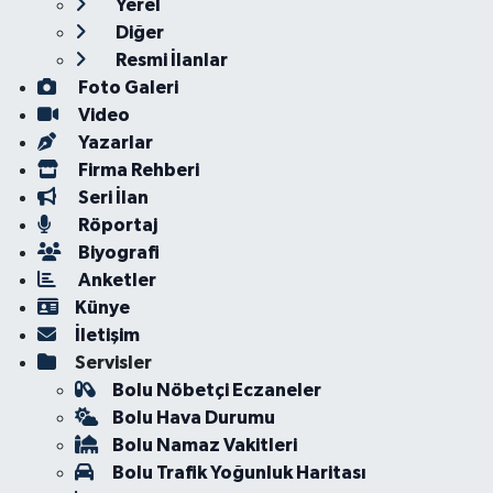
Yerel
Diğer
Resmi İlanlar
Foto Galeri
Video
Yazarlar
Firma Rehberi
Seri İlan
Röportaj
Biyografi
Anketler
Künye
İletişim
Servisler
Bolu Nöbetçi Eczaneler
Bolu Hava Durumu
Bolu Namaz Vakitleri
Bolu Trafik Yoğunluk Haritası