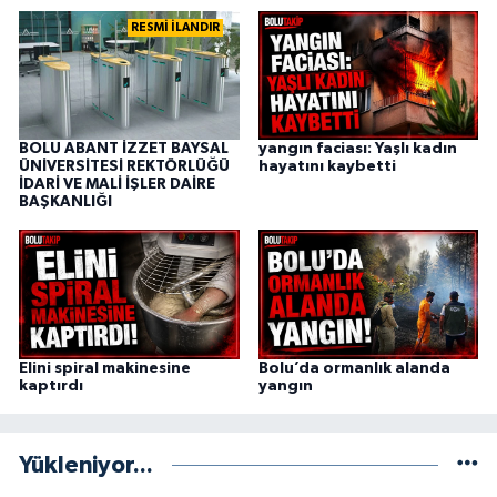
RESMİ İLANDIR
BOLU ABANT İZZET BAYSAL
yangın faciası: Yaşlı kadın
ÜNİVERSİTESİ REKTÖRLÜĞÜ
hayatını kaybetti
İDARİ VE MALİ İŞLER DAİRE
BAŞKANLIĞI
Elini spiral makinesine
Bolu’da ormanlık alanda
kaptırdı
yangın
Yükleniyor...