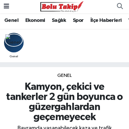
Genel
Ekonomi
Sağlık
Spor
İlçe Haberleri
Genel
GENEL
Kamyon, çekici ve
tankerler 2 gün boyunca o
güzergahlardan
geçemeyecek
Bayramda yaşanabilecek kaza ve trafik