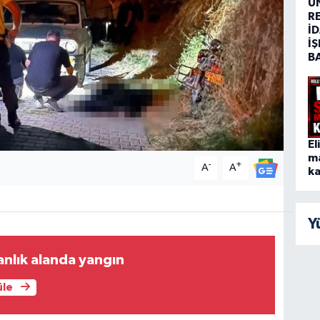
Ü
R
İD
İŞ
B
El
m
-
+
A
A
ka
Y
nlık alanda yangın
üle