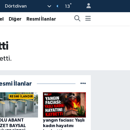
°
Dörtdivan
13
el
Diğer
Resmi İlanlar
ti
tti.
esmi İlanlar
RESMİ İLANDIR
OLU ABANT
yangın faciası: Yaşlı
ZZET BAYSAL
kadın hayatını