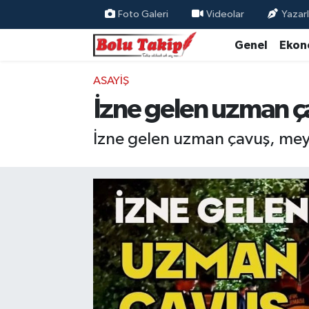
Foto Galeri
Videolar
Yazarl
Genel
Ekon
ASAYIŞ
İzne gelen uzman ç
İzne gelen uzman çavuş, meyd