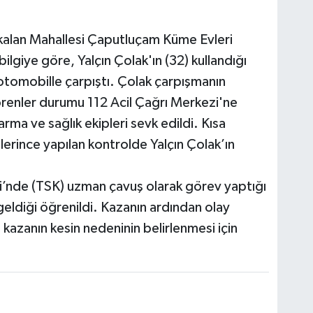
kalan Mahallesi Çaputluçam Küme Evleri
lgiye göre, Yalçın Çolak'ın (32) kullandığı
otomobille çarpıştı. Çolak çarpışmanın
görenler durumu 112 Acil Çağrı Merkezi'ne
rma ve sağlık ekipleri sevk edildi. Kısa
lerince yapılan kontrolde Yalçın Çolak’ın
eri’nde (TSK) uzman çavuş olarak görev yaptığı
geldiği öğrenildi. Kazanın ardından olay
 kazanın kesin nedeninin belirlenmesi için