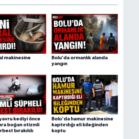
ral makinesine
Bolu’da ormanlık alanda
yangın
yavru kediyi önce
Bolu'da hamur makinesine
ra boğan otizmli
kaptırdığı eli bileğinden
rbest bırakıldı
koptu