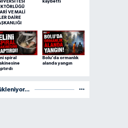
NİVERSİTESİ
kaybetti
EKTÖRLÜĞÜ
ARİ VE MALİ
LER DAİRE
AŞKANLIĞI
ini spiral
Bolu’da ormanlık
akinesine
alanda yangın
ptırdı
ükleniyor...