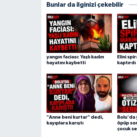
Bunlar da ilginizi çekebilir
yangın faciası: Yaşlı kadın
Elini spi
hayatını kaybetti
kaptırdı
"Anne beni kurtar" dedi,
Bolu'da 
kayıplara karıştı
öpüp son
çocuk se