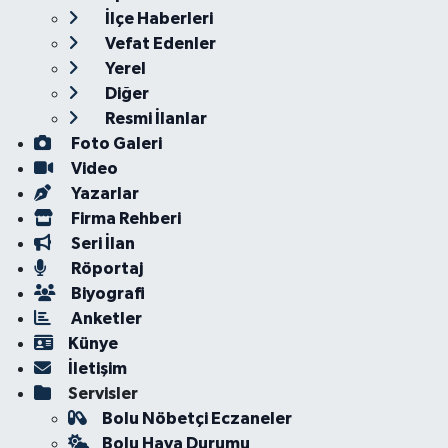
İlçe Haberleri
Vefat Edenler
Yerel
Diğer
Resmi İlanlar
Foto Galeri
Video
Yazarlar
Firma Rehberi
Seri İlan
Röportaj
Biyografi
Anketler
Künye
İletişim
Servisler
Bolu Nöbetçi Eczaneler
Bolu Hava Durumu