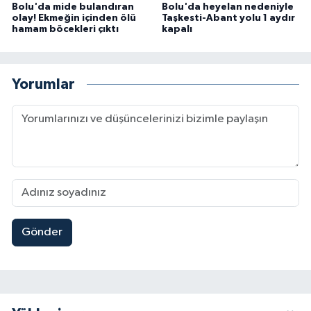
Bolu'da mide bulandıran
Bolu'da heyelan nedeniyle
olay! Ekmeğin içinden ölü
Taşkesti-Abant yolu 1 aydır
hamam böcekleri çıktı
kapalı
Yorumlar
Gönder