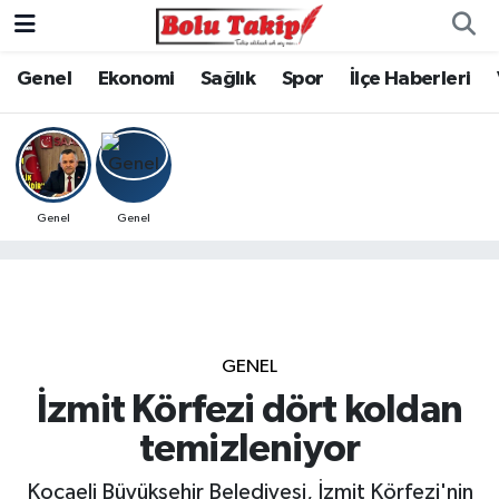
Genel
Ekonomi
Sağlık
Spor
İlçe Haberleri
Genel
Genel
GENEL
İzmit Körfezi dört koldan
temizleniyor
Kocaeli Büyükşehir Belediyesi, İzmit Körfezi'nin