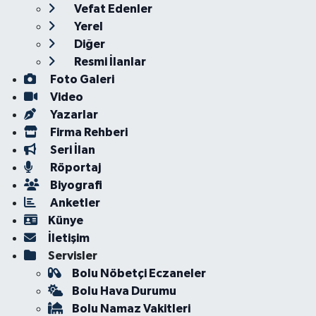
Vefat Edenler
Yerel
Diğer
Resmi İlanlar
Foto Galeri
Video
Yazarlar
Firma Rehberi
Seri İlan
Röportaj
Biyografi
Anketler
Künye
İletişim
Servisler
Bolu Nöbetçi Eczaneler
Bolu Hava Durumu
Bolu Namaz Vakitleri