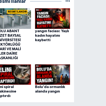
esmi İlanlar
RESMİ İLANDIR
OLU ABANT
yangın faciası: Yaşlı
ZZET BAYSAL
kadın hayatını
NİVERSİTESİ
kaybetti
EKTÖRLÜĞÜ
ARİ VE MALİ
LER DAİRE
AŞKANLIĞI
ini spiral
Bolu’da ormanlık
akinesine
alanda yangın
ptırdı