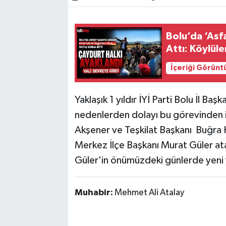
Bolu’da ‘Asfa
Attı: Köylül
İçeriği Görünt
Yaklaşık 1 yıldır İYİ Parti Bolu İl Ba
nedenlerden dolayı bu görevinden is
Akşener ve Teşkilat Başkanı Buğra K
Merkez İlçe Başkanı Murat Güler ata
Güler'in önümüzdeki günlerde yeni 
Muhabir:
Mehmet Ali Atalay