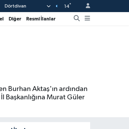
°
Dörtdivan
14
el
Diğer
Resmi İlanlar
 eden Burhan Aktaş'ın ardından
a İl Başkanlığına Murat Güler