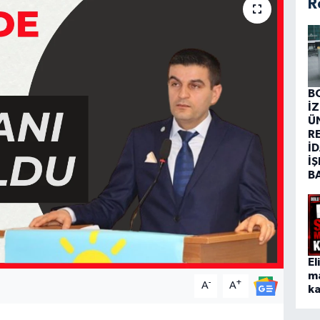
R
B
İ
Ü
R
İD
İŞ
B
El
m
-
+
A
A
ka