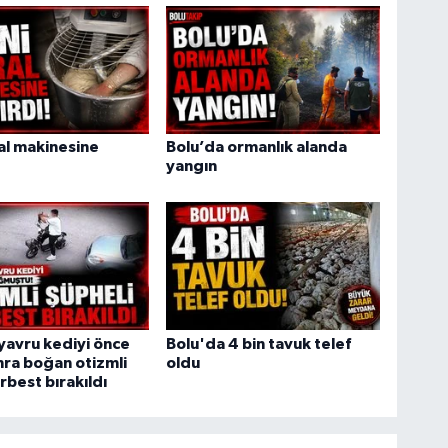
ral makinesine
Bolu’da ormanlık alanda
yangın
yavru kediyi önce
Bolu'da 4 bin tavuk telef
ra boğan otizmli
oldu
rbest bırakıldı