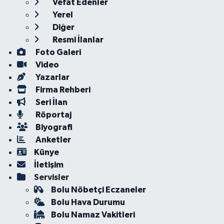
Vefat Edenler
Yerel
Diğer
Resmi İlanlar
Foto Galeri
Video
Yazarlar
Firma Rehberi
Seri İlan
Röportaj
Biyografi
Anketler
Künye
İletişim
Servisler
Bolu Nöbetçi Eczaneler
Bolu Hava Durumu
Bolu Namaz Vakitleri