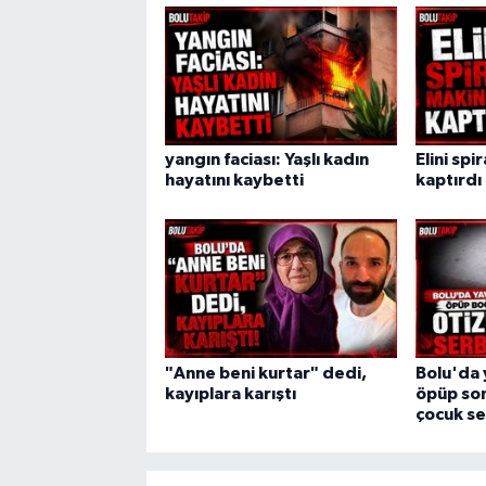
yangın faciası: Yaşlı kadın
Elini spi
hayatını kaybetti
kaptırdı
"Anne beni kurtar" dedi,
Bolu'da 
kayıplara karıştı
öpüp son
çocuk se