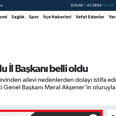
ar
DOLAR
47,5894
%0.08
EURO
55,0398
%-0.02
omi
Sağlık
Spor
İlçe Haberleri
Vefat Edenler
Yer
STERLİN
64,1581
%0.16
GRAM ALTIN
6508.83
%4.44
BİST100
13.703
%11
BITCOIN
64.927,78
%1.32
lu İl Başkanı belli oldu
örevinden ailevi nedenlerden dolayı istifa
arti Genel Başkanı Meral Akşener'in oluruyl