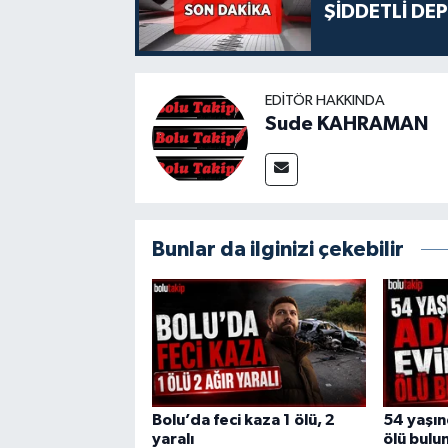
ŞİDDETLİ DE
EDITÖR HAKKINDA
Sude KAHRAMAN
Bunlar da ilginizi çekebilir
Bolu’da feci kaza 1 ölü, 2
54 yaşı
yaralı
ölü bulu