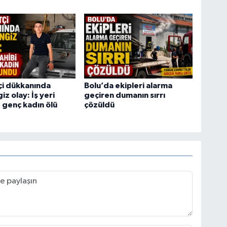
tçi dükkanında
Bolu’da ekipleri alarma
z olay: İş yeri
geçiren dumanın sırrı
e genç kadın ölü
çözüldü