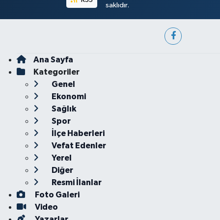
saklıdır.
Ana Sayfa
Kategoriler
Genel
Ekonomi
Sağlık
Spor
İlçe Haberleri
Vefat Edenler
Yerel
Diğer
Resmi İlanlar
Foto Galeri
Video
Yazarlar