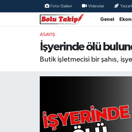
Foto Galeri
Videolar
Yazarl
Genel
Ekon
ASAYIŞ
İşyerinde ölü bulu
Butik işletmecisi bir şahıs, iş