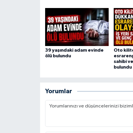
39 yaşındaki adam evinde
Oto kili
ölü bulundu
esrarengi
sahibi v
bulundu
Yorumlar