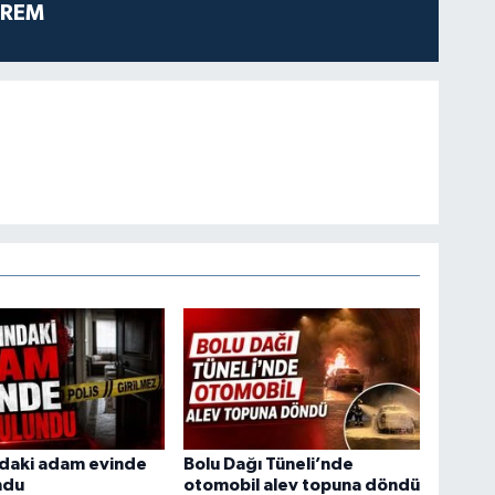
PREM
ndaki adam evinde
Bolu Dağı Tüneli’nde
ndu
otomobil alev topuna döndü