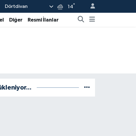
°
Dörtdivan
14
el
Diğer
Resmi İlanlar
ükleniyor...