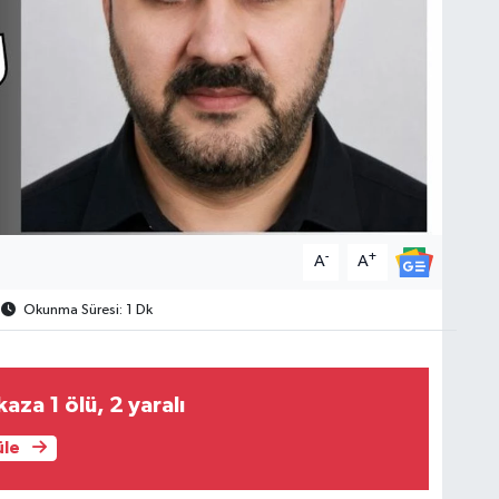
-
+
A
A
Okunma Süresi: 1 Dk
kaza 1 ölü, 2 yaralı
üle