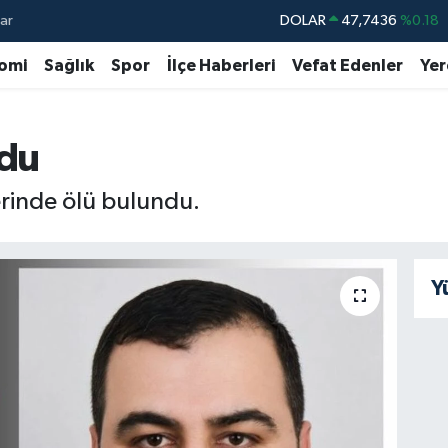
ar
DOLAR
47,7436
%0.18
EURO
55,2510
%0.32
omi
Sağlık
Spor
İlçe Haberleri
Vefat Edenler
Yer
STERLİN
64,4811
%0.38
GRAM ALTIN
6660.55
%0.03
ndu
BİST100
13.779
%-14
yerinde ölü bulundu.
BITCOIN
64.960,21
%0.87
Y