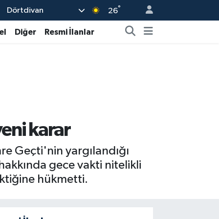
°
Dörtdivan
26
el
Diğer
Resmi İlanlar
yeni karar
re Geçti'nin yargılandığı
hakkında gece vakti nitelikli
ktiğine hükmetti.