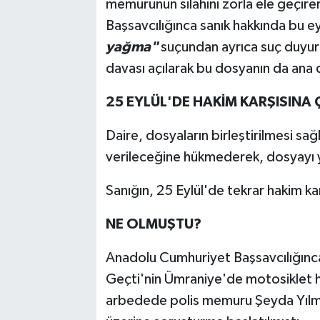
memurunun silahını zorla ele geçire
Başsavcılığınca sanık hakkında bu e
yağma"
suçundan ayrıca suç duyur
davası açılarak bu dosyanın da ana d
25 EYLÜL'DE HAKİM KARŞISINA 
Daire, dosyaların birleştirilmesi sa
verileceğine hükmederek, dosyayı
Sanığın, 25 Eylül'de tekrar hakim ka
NE OLMUŞTU?
Anadolu Cumhuriyet Başsavcılığınca
Geçti'nin Ümraniye'de motosiklet hı
arbedede polis memuru Şeyda Yılmaz