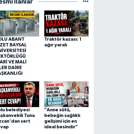
esmi İlanlar
RESMİ İLANDIR
OLU ABANT
Traktör kazası: 1
ZZET BAYSAL
ağır yaralı
NİVERSİTESİ
EKTÖRLÜĞÜ
ARİ VE MALİ
LER DAİRE
AŞKANLIĞI
lu belediyesi
"Anne sütü,
şkanvekili Tuna
bebeğin sağlıklı
zcan'dan sert
gelişimi için en
evap
ideal besindir"