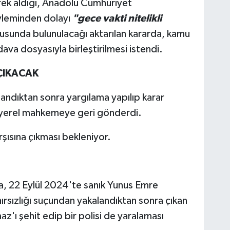
rek aldığı, Anadolu Cumhuriyet
yleminden dolayı
"gece vakti nitelikli
usunda bulunulacağı aktarılan kararda, kamu
ava dosyasıyla birleştirilmesi istendi.
ÇIKACAK
ğlandıktan sonra yargılama yapılıp karar
 yerel mahkemeye geri gönderdi.
rşısına çıkması bekleniyor.
, 22 Eylül 2024'te sanık Yunus Emre
rsızlığı suçundan yakalandıktan sonra çıkan
'ı şehit edip bir polisi de yaralaması