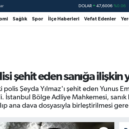
ar
DOLAR
47,6006
%0.06
EURO
55,0250
%0.02
omi
Sağlık
Spor
İlçe Haberleri
Vefat Edenler
Yer
STERLİN
64,2398
%0.2
GRAM ALTIN
6513.94
%0.32
BİST100
13.768
%48
BITCOIN
64.602,05
%0.69
isi şehit eden sanığa ilişkin 
 polis Şeyda Yılmaz'ı şehit eden Yunus Em
ldi. İstanbul Bölge Adliye Mahkemesi, sanık 
p ana dava dosyasıyla birleştirilmesi gere