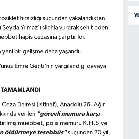
Y
osiklet hırsızlığı suçundan yakalandıktan
Şeyda Yılmaz'ı silahla vurarak şehit eden
üebbet hapis cezasına çarptırıldı.
a yeni bir gelişme daha yaşandı.
unus Emre Geçti'nin yargılandığı davaya
R TAMAMLANDI
Ceza Dairesi (istinaf), Anadolu 26. Ağır
kında verilen
"görevli memura karşı
tırılmış müebbet, polis memuru K.H.S'ye
en öldürmeye teşebbüs"
suçundan 20 yıl,