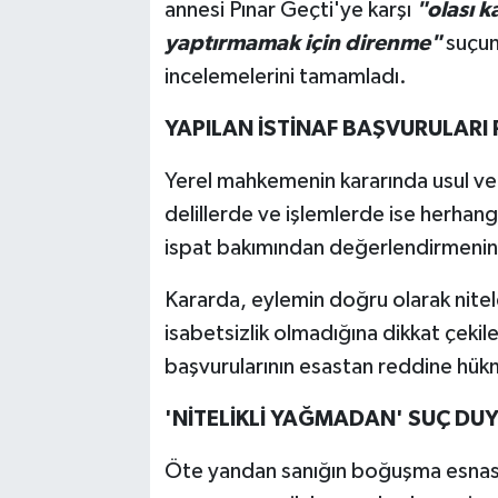
annesi Pınar Geçti'ye karşı
"olası k
yaptırmamak için direnme"
suçund
incelemelerini tamamladı.
YAPILAN İSTİNAF BAŞVURULARI 
Yerel mahkemenin kararında usul ve es
delillerde ve işlemlerde ise herhang
ispat bakımından değerlendirmenin 
Kararda, eylemin doğru olarak nitelen
isabetsizlik olmadığına dikkat çekil
başvurularının esastan reddine hük
'NİTELİKLİ YAĞMADAN' SUÇ D
Öte yandan sanığın boğuşma esnası