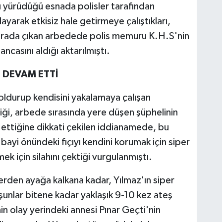
 yürüdüğü esnada polisler tarafından
ayarak etkisiz hale getirmeye çalıştıkları,
ırada çıkan arbedede polis memuru K.H.S'nin
ancasını aldığı aktarılmıştı.
 DEVAM ETTİ
oldurup kendisini yakalamaya çalışan
ği, arbede sırasında yere düşen şüphelinin
ettiğine dikkati çekilen iddianamede, bu
bayi önündeki fıçıyı kendini korumak için siper
mek için silahını çektiği vurgulanmıştı.
rden ayağa kalkana kadar, Yılmaz'ın siper
urşunlar bitene kadar yaklaşık 9-10 kez ateş
nin olay yerindeki annesi Pınar Geçti'nin