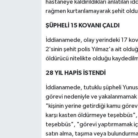
hastaneye kaldırıldıkları anlatılan
rağmen kurtarılamayarak şehit olduğ
ŞÜPHELİ 15 KOVANI ÇALDI
İddianamede, olay yerindeki 17 kovan
2'sinin şehit polis Yılmaz'a ait old
öldürücü nitelikte olduğu kaydedilm
28 YIL HAPİS İSTENDİ
İddianamede, tutuklu şüpheli Yunus 
görevi nedeniyle ve yakalanmamak 
"kişinin yerine getirdiği kamu gör
karşı kasten öldürmeye teşebbüs",
teşebbüs", "görevi yaptırmamak için
satın alma, taşıma veya bulundurma"