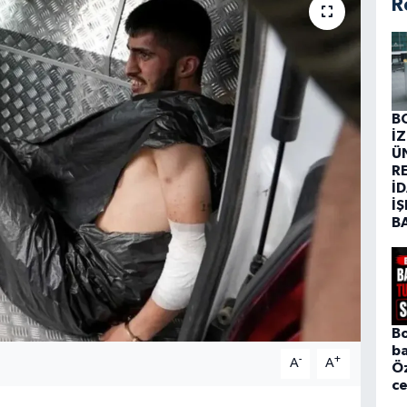
R
B
İ
Ü
R
İD
İŞ
B
Bo
ba
-
+
A
A
Ö
c