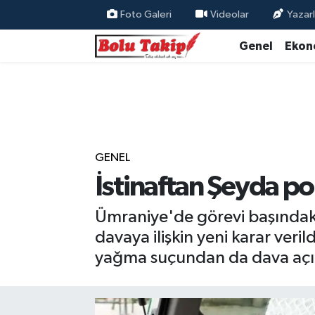
Foto Galeri
Videolar
Yazarl
Genel
Ekon
GENEL
İstinaftan Şeyda pol
Ümraniye'de görevi başındaki
davaya ilişkin yeni karar veri
yağma suçundan da dava açılı