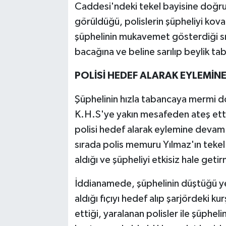
Caddesi'ndeki tekel bayisine doğru
görüldüğü, polislerin şüpheliyi koval
şüphelinin mukavemet gösterdiği s
bacağına ve beline sarılıp beylik tab
POLİSİ HEDEF ALARAK EYLEMİNE
Şüphelinin hızla tabancaya mermi d
K.H.S'ye yakın mesafeden ateş etti
polisi hedef alarak eylemine devam 
sırada polis memuru Yılmaz'ın tekel 
aldığı ve şüpheliyi etkisiz hale getir
İddianamede, şüphelinin düştüğü ye
aldığı fıçıyı hedef alıp şarjördeki k
ettiği, yaralanan polisler ile şüpheli