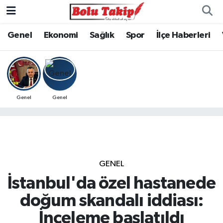
Genel
Ekonomi
Sağlık
Spor
İlçe Haberleri
Genel
Genel
GENEL
İstanbul'da özel hastanede
doğum skandalı iddiası:
İnceleme başlatıldı