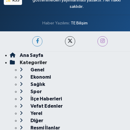
RSS
gösterilmeden yayımlanması yasaktır. Her hakkı
saklıdır.
Haber Yazılımı:
TE Bilişim
Ana Sayfa
Kategoriler
Genel
Ekonomi
Sağlık
Spor
İlçe Haberleri
Vefat Edenler
Yerel
Diğer
Resmi İlanlar