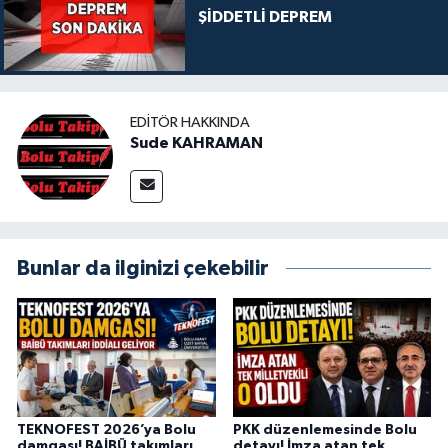
ŞİDDETLİ DEPREM
EDITÖR HAKKINDA
Sude KAHRAMAN
Bunlar da ilginizi çekebilir
TEKNOFEST 2026’ya Bolu
PKK düzenlemesinde Bolu
damgası! BAİBÜ takımları
detayı! İmza atan tek