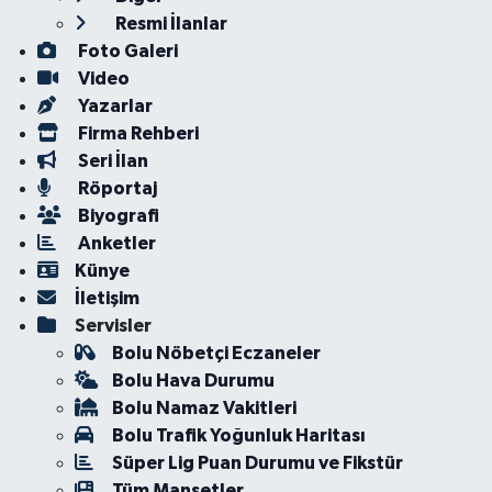
Resmi İlanlar
Foto Galeri
Video
Yazarlar
Firma Rehberi
Seri İlan
Röportaj
Biyografi
Anketler
Künye
İletişim
Servisler
Bolu Nöbetçi Eczaneler
Bolu Hava Durumu
Bolu Namaz Vakitleri
Bolu Trafik Yoğunluk Haritası
Süper Lig Puan Durumu ve Fikstür
Tüm Manşetler