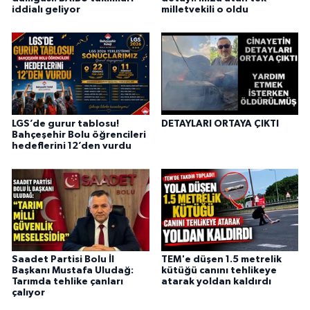
iddialı geliyor
milletvekili o oldu
LGS’de gurur tablosu!
DETAYLARI ORTAYA ÇIKTI
Bahçeşehir Bolu öğrencileri
hedeflerini 12’den vurdu
Saadet Partisi Bolu İl
TEM'e düşen 1.5 metrelik
Başkanı Mustafa Uludağ:
kütüğü canını tehlikeye
Tarımda tehlike çanları
atarak yoldan kaldırdı
çalıyor