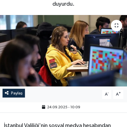
duyurdu.
Paylaş
-
+
A
A
24.09.2025 - 10:09
İstanbul Valiliği'nin sosyal medya hesabından