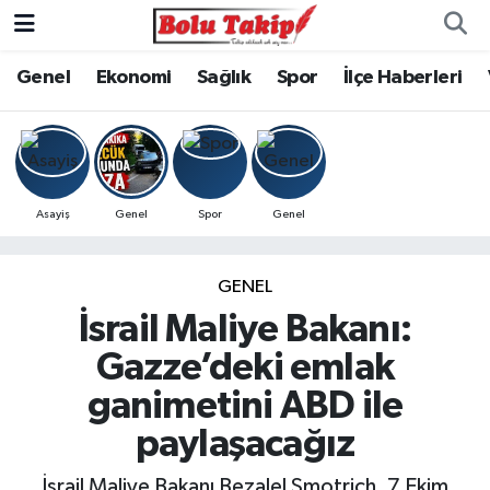
Genel
Ekonomi
Sağlık
Spor
İlçe Haberleri
Asayiş
Genel
Spor
Genel
GENEL
İsrail Maliye Bakanı:
Gazze’deki emlak
ganimetini ABD ile
paylaşacağız
İsrail Maliye Bakanı Bezalel Smotrich, 7 Ekim