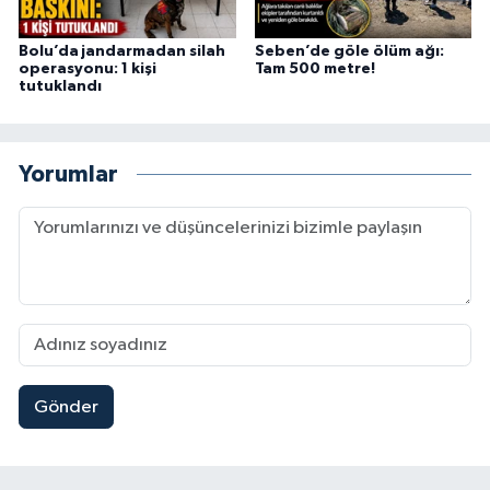
Bolu’da jandarmadan silah
Seben’de göle ölüm ağı:
operasyonu: 1 kişi
Tam 500 metre!
tutuklandı
Yorumlar
Gönder