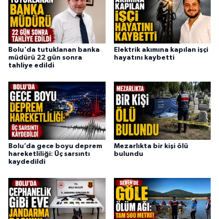
Bolu'da tutuklanan banka
Elektrik akımına kapılan işçi
müdürü 22 gün sonra
hayatını kaybetti
tahliye edildi
Bolu’da gece boyu deprem
Mezarlıkta bir kişi ölü
hareketliliği: Üç sarsıntı
bulundu
kaydedildi