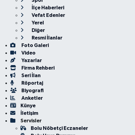
Spor
İlçe Haberleri
Vefat Edenler
Yerel
Diğer
Resmi İlanlar
Foto Galeri
Video
Yazarlar
Firma Rehberi
Seri İlan
Röportaj
Biyografi
Anketler
Künye
İletişim
Servisler
Bolu Nöbetçi Eczaneler