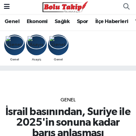
Genel
Ekonomi
Sağlık
Spor
İlçe Haberleri
Genel
Asayiş
Genel
GENEL
İsrail basınından, Suriye ile
2025'in sonuna kadar
barış anlaşması