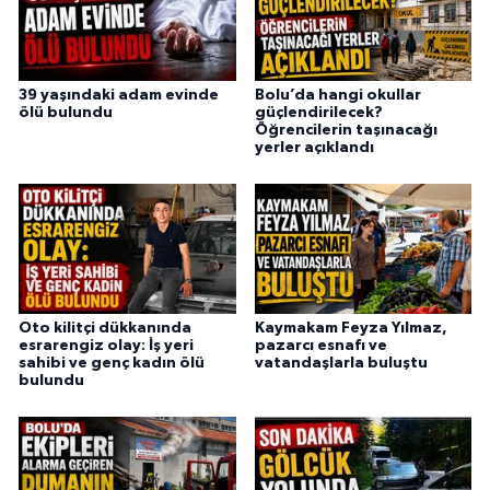
39 yaşındaki adam evinde
Bolu’da hangi okullar
ölü bulundu
güçlendirilecek?
Öğrencilerin taşınacağı
yerler açıklandı
Oto kilitçi dükkanında
Kaymakam Feyza Yılmaz,
esrarengiz olay: İş yeri
pazarcı esnafı ve
sahibi ve genç kadın ölü
vatandaşlarla buluştu
bulundu