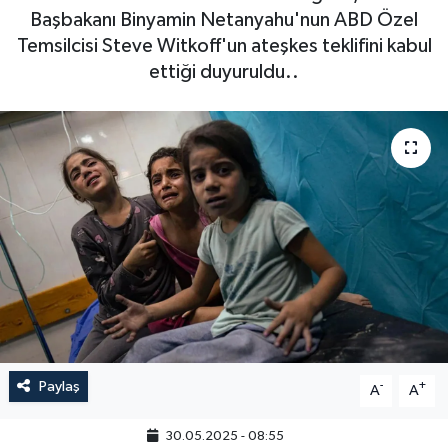
Başbakanı Binyamin Netanyahu'nun ABD Özel
Temsilcisi Steve Witkoff'un ateşkes teklifini kabul
ettiği duyuruldu..
Paylaş
-
+
A
A
30.05.2025 - 08:55