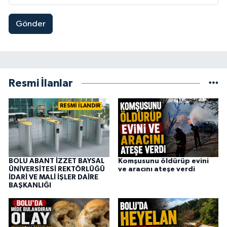
Gönder
Resmi İlanlar
RESMİ İLANDIR
BOLU ABANT İZZET BAYSAL
Komşusunu öldürüp evini
ÜNİVERSİTESİ REKTÖRLÜĞÜ
ve aracını ateşe verdi
İDARİ VE MALİ İŞLER DAİRE
BAŞKANLIĞI