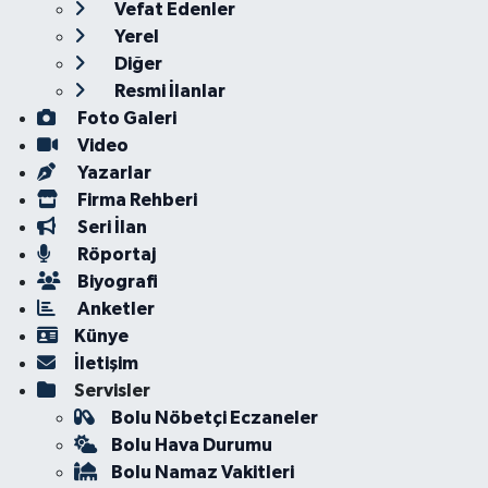
Vefat Edenler
Yerel
Diğer
Resmi İlanlar
Foto Galeri
Video
Yazarlar
Firma Rehberi
Seri İlan
Röportaj
Biyografi
Anketler
Künye
İletişim
Servisler
Bolu Nöbetçi Eczaneler
Bolu Hava Durumu
Bolu Namaz Vakitleri