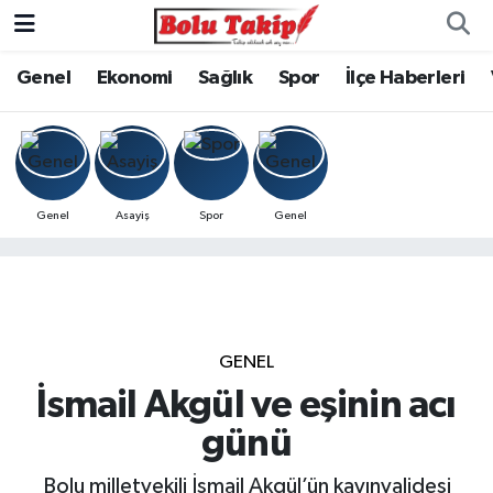
Genel
Ekonomi
Sağlık
Spor
İlçe Haberleri
Genel
Asayiş
Spor
Genel
GENEL
İsmail Akgül ve eşinin acı
günü
Bolu milletvekili İsmail Akgül’ün kayınvalidesi