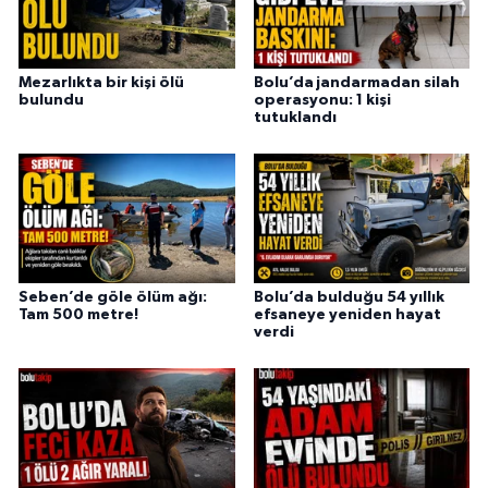
Mezarlıkta bir kişi ölü
Bolu’da jandarmadan silah
bulundu
operasyonu: 1 kişi
tutuklandı
Seben’de göle ölüm ağı:
Bolu’da bulduğu 54 yıllık
Tam 500 metre!
efsaneye yeniden hayat
verdi