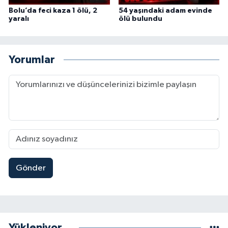
Bolu’da feci kaza 1 ölü, 2
54 yaşındaki adam evinde
yaralı
ölü bulundu
Yorumlar
Gönder
Yükleniyor...