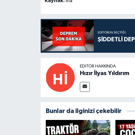
Kaynak:
İha
EDITÖRÜN SEÇTIĞI
ŞİDDETLİ DE
EDITÖR HAKKINDA
Hızır İlyas Yıldırım
Bunlar da ilginizi çekebilir