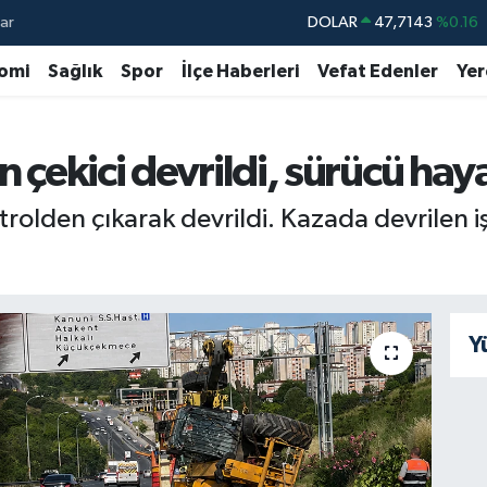
ar
DOLAR
47,7143
%0.16
EURO
55,0317
%-0.02
omi
Sağlık
Spor
İlçe Haberleri
Vefat Edenler
Yer
STERLİN
64,2463
%0.07
GRAM ALTIN
6510.40
%0.45
n çekici devrildi, sürücü hay
BİST100
13.799
%70
ntrolden çıkarak devrildi. Kazada devrilen i
BITCOIN
64.225,61
%-0.63
Y