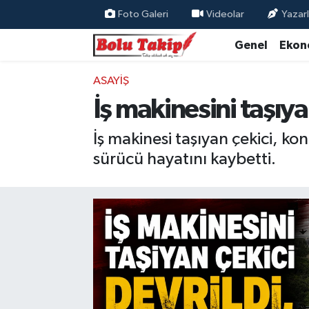
Foto Galeri
Videolar
Yazarl
Genel
Ekon
ASAYIŞ
İş makinesini taşıya
İş makinesi taşıyan çekici, ko
sürücü hayatını kaybetti.