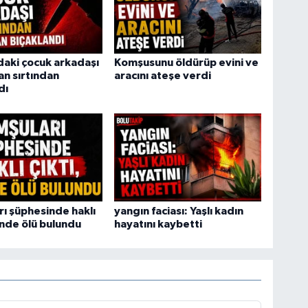
daki çocuk arkadaşı
Komşusunu öldürüp evini ve
an sırtından
aracını ateşe verdi
dı
ı şüphesinde haklı
yangın faciası: Yaşlı kadın
vinde ölü bulundu
hayatını kaybetti