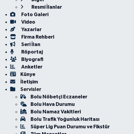
Resmi İlanlar
Foto Galeri
Video
Yazarlar
Firma Rehberi
Seri İlan
Röportaj
Biyografi
Anketler
Künye
İletişim
Servisler
Bolu Nöbetçi Eczaneler
Bolu Hava Durumu
Bolu Namaz Vakitleri
Bolu Trafik Yoğunluk Haritası
Süper Lig Puan Durumu ve Fikstür