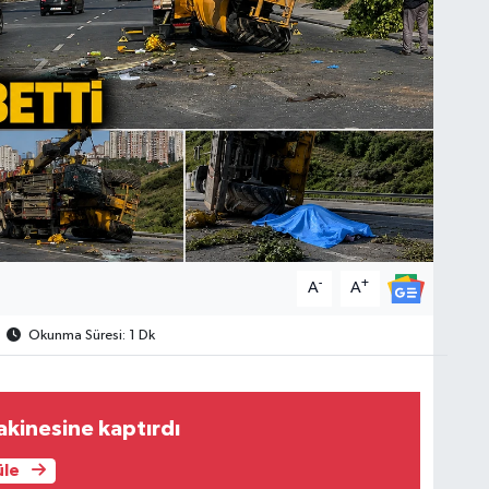
-
+
A
A
Okunma Süresi: 1 Dk
makinesine kaptırdı
üle