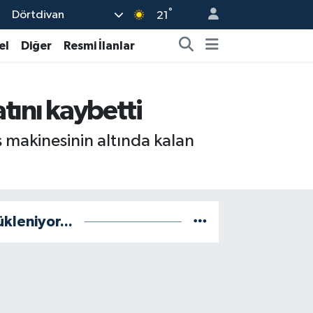
°
Dörtdivan
21
el
Diğer
Resmi İlanlar
atını kaybetti
ş makinesinin altında kalan
ükleniyor...