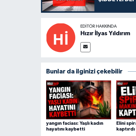
EDITÖR HAKKINDA
Hızır İlyas Yıldırım
Bunlar da ilginizi çekebilir
yangın faciası: Yaşlı kadın
Elini spi
hayatını kaybetti
kaptırdı