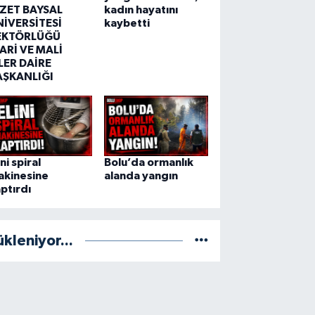
ZZET BAYSAL
kadın hayatını
NİVERSİTESİ
kaybetti
EKTÖRLÜĞÜ
ARİ VE MALİ
LER DAİRE
AŞKANLIĞI
ini spiral
Bolu’da ormanlık
akinesine
alanda yangın
ptırdı
ükleniyor...