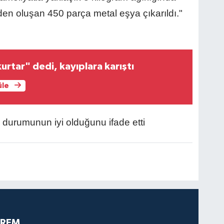
rden oluşan 450 parça metal eşya çıkarıldı."
urtar" dedi, kayıplara karıştı
üle
n durumunun iyi olduğunu ifade etti
PREM