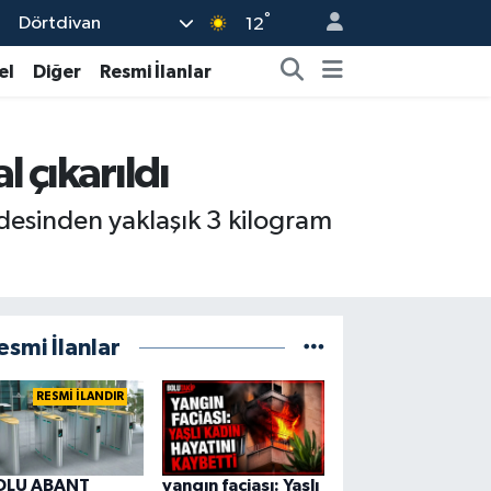
°
Dörtdivan
12
el
Diğer
Resmi İlanlar
 çıkarıldı
idesinden yaklaşık 3 kilogram
esmi İlanlar
RESMİ İLANDIR
OLU ABANT
yangın faciası: Yaşlı