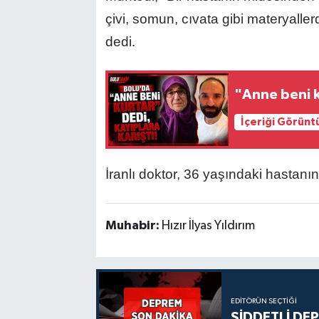
çivi, somun, cıvata gibi materyalle
dedi.
"Anne beni k
İçeriği Görünt
İranlı doktor, 36 yaşındaki hastanı
Muhabir:
Hızır İlyas Yıldırım
EDITÖRÜN SEÇTIĞI
ŞİDDETLİ DE