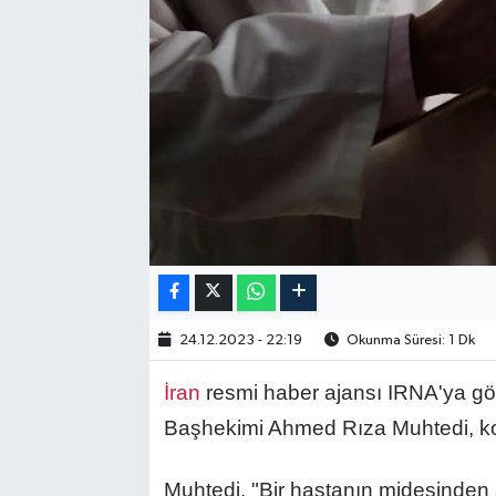
24.12.2023 - 22:19
Okunma Süresi: 1 Dk
İran
resmi haber ajansı IRNA'ya g
Başhekimi Ahmed Rıza Muhtedi, konu
Muhtedi, "Bir hastanın midesinden a