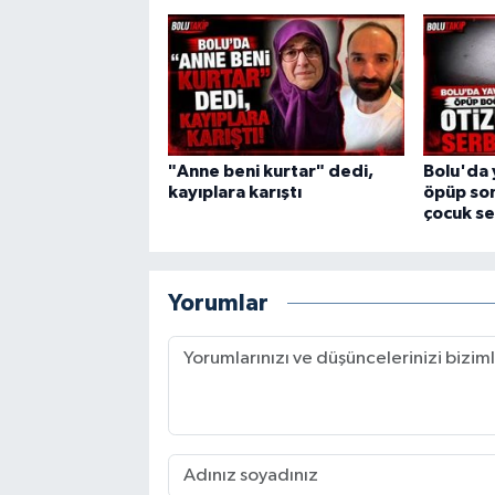
"Anne beni kurtar" dedi,
Bolu'da 
kayıplara karıştı
öpüp son
çocuk se
Yorumlar