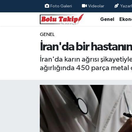
Foto Galeri
Videolar
Yazarl
Genel
Ekon
GENEL
İran'da bir hastanı
İran'da karın ağrısı şikayeti
ağırlığında 450 parça metal ç