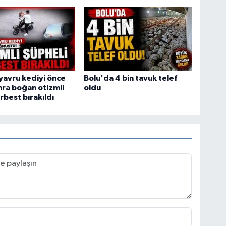
yavru kediyi önce
Bolu'da 4 bin tavuk telef
ra boğan otizmli
oldu
rbest bırakıldı