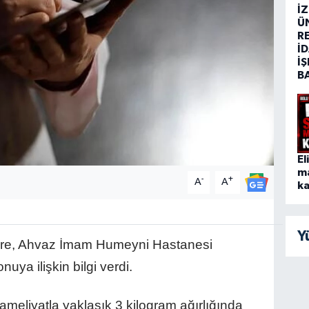
İ
Ü
R
İD
İŞ
B
El
m
-
+
A
A
ka
Y
öre, Ahvaz İmam Humeyni Hastanesi
ya ilişkin bilgi verdi.
meliyatla yaklaşık 3 kilogram ağırlığında