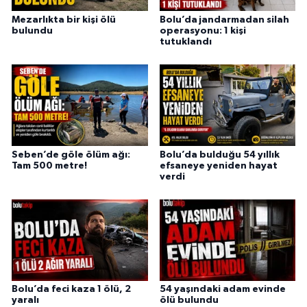
Mezarlıkta bir kişi ölü
Bolu’da jandarmadan silah
bulundu
operasyonu: 1 kişi
tutuklandı
Seben’de göle ölüm ağı:
Bolu’da bulduğu 54 yıllık
Tam 500 metre!
efsaneye yeniden hayat
verdi
Bolu’da feci kaza 1 ölü, 2
54 yaşındaki adam evinde
yaralı
ölü bulundu