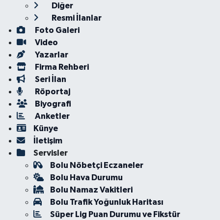
Diğer
Resmi İlanlar
Foto Galeri
Video
Yazarlar
Firma Rehberi
Seri İlan
Röportaj
Biyografi
Anketler
Künye
İletişim
Servisler
Bolu Nöbetçi Eczaneler
Bolu Hava Durumu
Bolu Namaz Vakitleri
Bolu Trafik Yoğunluk Haritası
Süper Lig Puan Durumu ve Fikstür