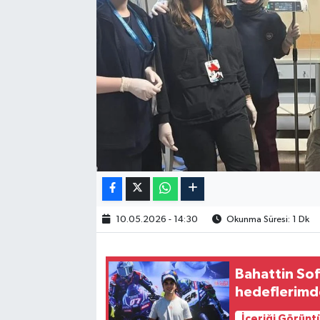
10.05.2026 - 14:30
Okunma Süresi: 1 Dk
Bahattin So
hedeflerimde
İçeriği Görünt