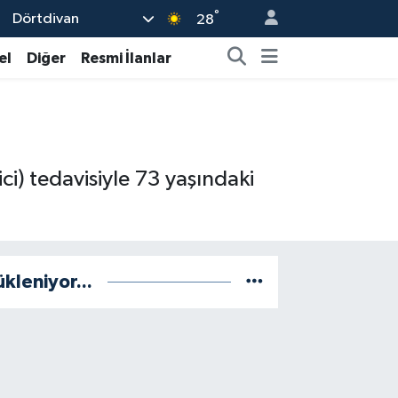
°
Dörtdivan
28
el
Diğer
Resmi İlanlar
ci) tedavisiyle 73 yaşındaki
ükleniyor...