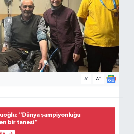
-
+
A
A
fuoğlu: "Dünya şampiyonluğu
n bir tanesi"
üle