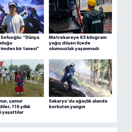
 Sofuoğlu: "Dünya
Metrekareye 65 kilogram
nluğu
yağış düşen ilçede
imden bir tanesi"
olumsuzluk yaşanmadı
mur, çamur
Sakarya'da ağaçlık alanda
ler, 116 yıllık
korkutan yangın
 yaşattılar