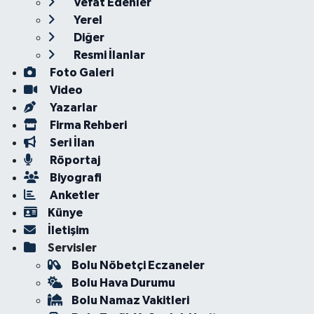
Vefat Edenler
Yerel
Diğer
Resmi İlanlar
Foto Galeri
Video
Yazarlar
Firma Rehberi
Seri İlan
Röportaj
Biyografi
Anketler
Künye
İletişim
Servisler
Bolu Nöbetçi Eczaneler
Bolu Hava Durumu
Bolu Namaz Vakitleri