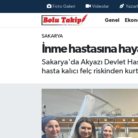
Foto Galeri
Videolar
Yazarl
Genel
Ekon
SAKARYA
İnme hastasına hay
Sakarya'da Akyazı Devlet Hast
hasta kalıcı felç riskinden kurt