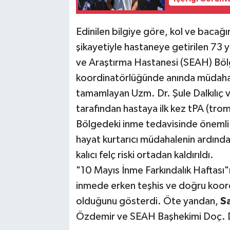
Edinilen bilgiye göre, kol ve bacağ
şikayetiyle hastaneye getirilen 73 
ve Araştırma Hastanesi (SEAH) Böl
koordinatörlüğünde anında müdahale 
tamamlayan Uzm. Dr. Şule Dalkılıç v
tarafından hastaya ilk kez tPA (trom
Bölgedeki inme tedavisinde önemli b
hayat kurtarıcı müdahalenin ardında
kalıcı felç riski ortadan kaldırıldı.
"10 Mayıs İnme Farkındalık Haftası
inmede erken teşhis ve doğru koordi
olduğunu gösterdi. Öte yandan,
S
Özdemir ve SEAH Başhekimi Doç. Dr. 