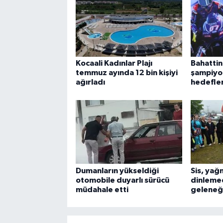
Kocaali Kadınlar Plajı
Bahattin
temmuz ayında 12 bin kişiyi
şampiyo
ağırladı
hedefler
Dumanların yükseldiği
Sis, yağ
otomobile duyarlı sürücü
dinlemedi
müdahale etti
geleneği