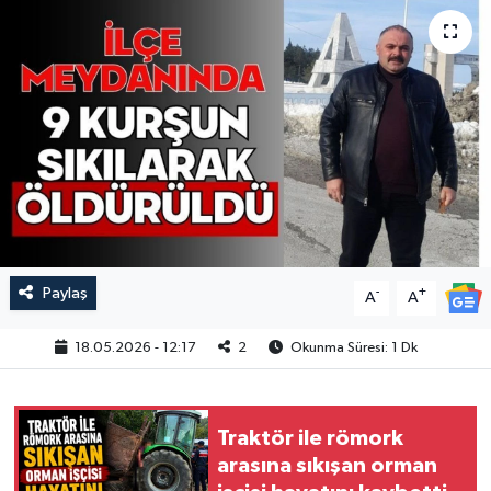
Paylaş
-
+
A
A
18.05.2026 - 12:17
2
Okunma Süresi: 1 Dk
Traktör ile römork
arasına sıkışan orman