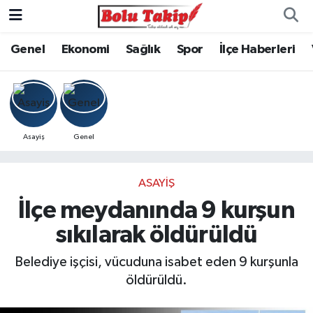
Genel
Ekonomi
Sağlık
Spor
İlçe Haberleri
Asayiş
Genel
ASAYIŞ
İlçe meydanında 9 kurşun
sıkılarak öldürüldü
Belediye işçisi, vücuduna isabet eden 9 kurşunla
öldürüldü.