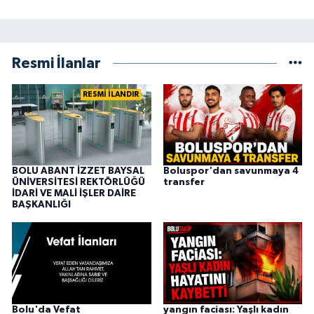
Resmi İlanlar
RESMİ İLANDIR
BOLU ABANT İZZET BAYSAL
Boluspor'dan savunmaya 4
ÜNİVERSİTESİ REKTÖRLÜĞÜ
transfer
İDARİ VE MALİ İŞLER DAİRE
BAŞKANLIĞI
Bolu'da Vefat
yangın faciası: Yaşlı kadın