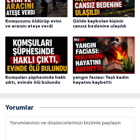
Komşusunu öldürüp evini
Gölde kaybolan kişinin
ve aracını ateşe verdi
cansız bedenine ulaşıldı
Komşuları şüphesinde haklı
yangın faciası: Yaşlı kadın
çıktı, evinde ölü bulundu
hayatını kaybetti
Yorumlar