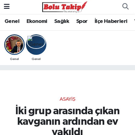
Genel
Ekonomi
Sağlık
Spor
İlçe Haberleri
Genel
Genel
ASAYIŞ
İki grup arasında çıkan
kavganın ardından ev
yakıldı