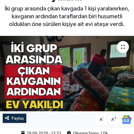
İki grup arasında çıkan kavgada 1 kişi yaralanırken,
kavganın ardından taraflardan biri husumetli
oldukları öne sürülen kişiye ait evi ateşe verdi.
Paylaş
-
+
A
A
29.06.2026 - 13:33
Okunma Süresi: 1 Dk