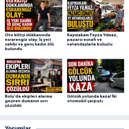
Oto kilitçi dükkanında
Kaymakam Feyza Yılmaz,
esrarengiz olay: İş yeri
pazarcı esnafı ve
sahibi ve genç kadın ölü
vatandaşlarla buluştu
bulundu
Bolu’da ekipleri alarma
Gölcük yolunda kaza! İki
geçiren dumanın sırrı
otomobil çarpıştı
çözüldü
Yorumlar