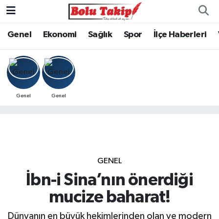
Genel
Ekonomi
Sağlık
Spor
İlçe Haberleri
Genel
Genel
GENEL
İbn-i Sina’nın önerdiği
mucize baharat!
Dünyanın en büyük hekimlerinden olan ve modern