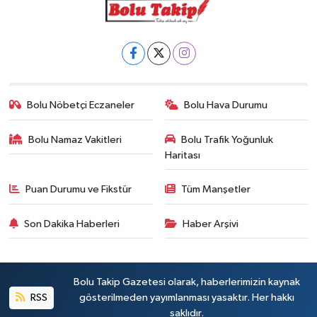
Bolu Nöbetçi Eczaneler
Bolu Hava Durumu
Bolu Namaz Vakitleri
Bolu Trafik Yoğunluk
Haritası
Puan Durumu ve Fikstür
Tüm Manşetler
Son Dakika Haberleri
Haber Arşivi
Bolu Takip Gazetesi olarak, haberlerimizin kaynak
RSS
gösterilmeden yayımlanması yasaktır. Her hakkı
saklıdır.