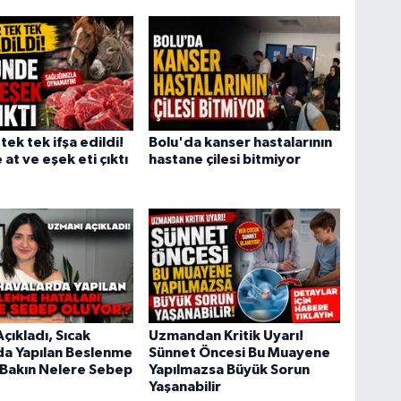
tek tek ifşa edildi!
Bolu'da kanser hastalarının
at ve eşek eti çıktı
hastane çilesi bitmiyor
çıkladı, Sıcak
Uzmandan Kritik Uyarı!
da Yapılan Beslenme
Sünnet Öncesi Bu Muayene
 Bakın Nelere Sebep
Yapılmazsa Büyük Sorun
Yaşanabilir