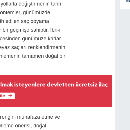
Y
yollarla değiştirmenin tarih
 yöntemler, günümüzde
cih edilen saç boyama
 bir geçmişe sahiptir. İbn-i
 öncesinden günümüze kadar
eyaz saçları renklendirmenin
nlemenin tamamen doğal bir
ulmak isteyenlere devletten ücretsiz ilaç
üle
ç rengini muhafaza etme ve
lleme önerisi, doğal