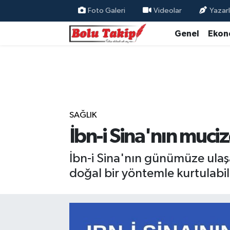
Foto Galeri
Videolar
Yazarl
Genel
Ekon
SAĞLIK
İbn-i Sina'nın muci
İbn-i Sina'nın günümüze ulaş
doğal bir yöntemle kurtulabili