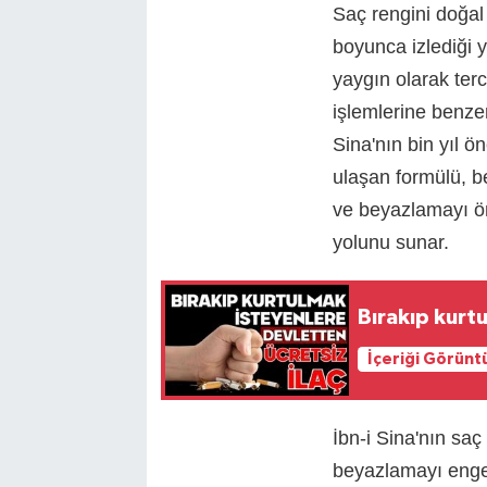
Saç rengini doğal 
boyunca izlediği
yaygın olarak ter
işlemlerine benzer
Sina'nın bin yıl
ulaşan formülü, b
ve beyazlamayı ö
yolunu sunar.
Bırakıp kurt
İçeriği Görünt
İbn-i Sina'nın sa
beyazlamayı enge