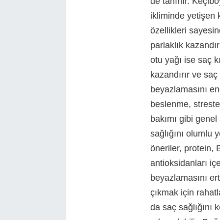
de tanınır. Keçib
ikliminde yetişen
özellikleri sayes
parlaklık kazandı
otu yağı ise saç k
kazandırır ve saç
beyazlamasını eng
beslenme, strest
bakımı gibi genel 
sağlığını olumlu y
öneriler, protein, 
antioksidanları içe
beyazlamasını erte
çıkmak için rahat
da saç sağlığını 