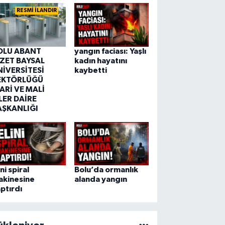
RESMİ İLANDIR
OLU ABANT
yangın faciası: Yaşlı
ZZET BAYSAL
kadın hayatını
NİVERSİTESİ
kaybetti
EKTÖRLÜĞÜ
ARİ VE MALİ
LER DAİRE
AŞKANLIĞI
ini spiral
Bolu’da ormanlık
akinesine
alanda yangın
ptırdı