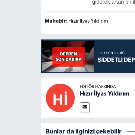
giderek artan bir i
Muhabir:
Hızır İlyas Yıldırım
EDITÖRÜN SEÇTIĞI
ŞİDDETLİ DE
EDITÖR HAKKINDA
Hızır İlyas Yıldırım
Bunlar da ilginizi çekebilir