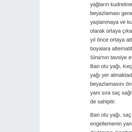
yağların kudretin
beyazlaması genell
yaşlanmaya ve kul
olarak ortaya çıka
yıl önce ortaya at
boyalara alternatif
Sina'nın tavsiye e
Ban otu yağı, Ke
yağı yer almaktad
beyazlamasını ön
yanı sıra saç sağl
de sahiptir.
Ban otu yağı, sa
engellemenin yanı