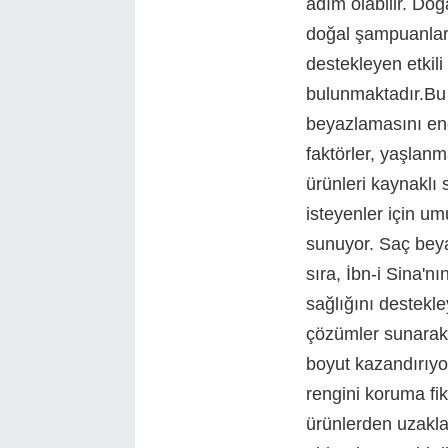
adım olabilir. Doğ
doğal şampuanlar
destekleyen etkil
bulunmaktadır.Bu 
beyazlamasını en
faktörler, yaşlanm
ürünleri kaynaklı
isteyenler için umu
sunuyor. Saç bey
sıra, İbn-i Sina'nı
sağlığını destekl
çözümler sunarak,
boyut kazandırıyo
rengini koruma fi
ürünlerden uzakl