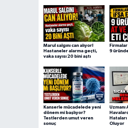
Marul salgını can alıyor!
Firmalar 
Hastaneler alarma geçti,
9 üründe 
vaka sayısı 20 bini aştı
Kanserle mücadelede yeni
Uzmanı A
dönem mi başlıyor?
Havalar
Testlerden umut veren
Hataları
sonuç
Oluyor