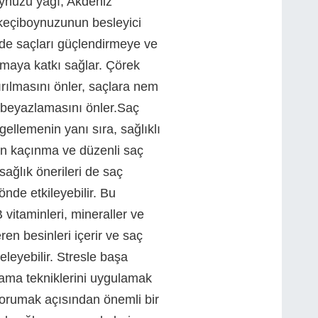
oynuzu yağı, Akdeniz
 keçiboynuzunun besleyici
inde saçları güçlendirmeye ve
rmaya katkı sağlar. Çörek
ırılmasını önler, saçlara nem
 beyazlamasını önler.Saç
ellemenin yanı sıra, sağlıklı
en kaçınma ve düzenli saç
sağlık önerileri de saç
önde etkileyebilir. Bu
B vitaminleri, mineraller ve
ren besinleri içerir ve saç
leyebilir. Stresle başa
lama tekniklerini uygulamak
korumak açısından önemli bir