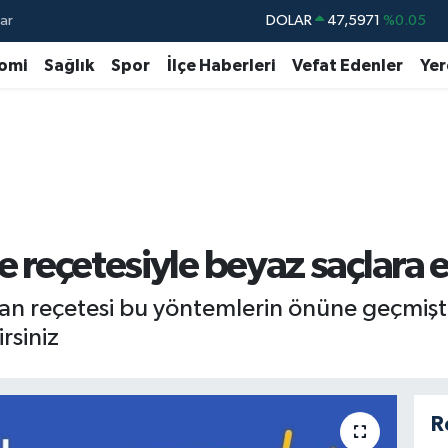
ar
DOLAR
47,5971
%0.05
EURO
55,1336
%0.18
omi
Sağlık
Spor
İlçe Haberleri
Vefat Edenler
Yer
STERLİN
64,2534
%0.22
GRAM ALTIN
6527.85
%0.54
BİST100
13.703
%0
BITCOIN
64.475,47
%0.66
ze reçetesiyle beyaz saçlara 
an reçetesi bu yöntemlerin önüne geçmişti
rsiniz
R