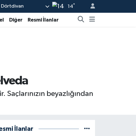
°
Dörtdivan
14
el
Diğer
Resmi İlanlar
elveda
r. Saçlarınızın beyazlığından
esmi İlanlar