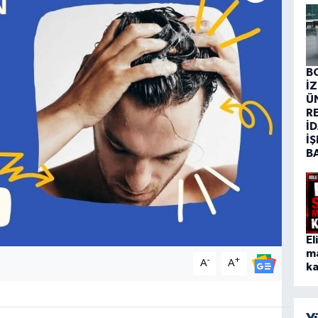
B
İ
Ü
R
İD
İŞ
B
El
m
-
+
A
A
ka